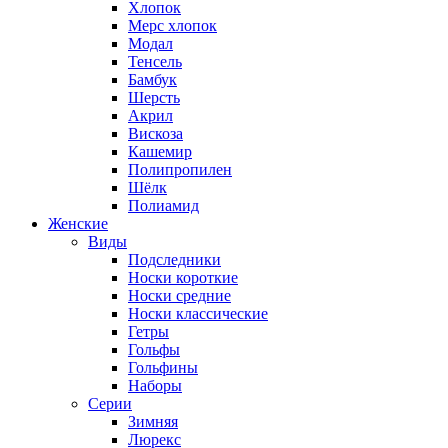
Хлопок
Мерс хлопок
Модал
Тенсель
Бамбук
Шерсть
Акрил
Вискоза
Кашемир
Полипропилен
Шёлк
Полиамид
Женские
Виды
Подследники
Носки короткие
Носки средние
Носки классические
Гетры
Гольфы
Гольфины
Наборы
Серии
Зимняя
Люрекс