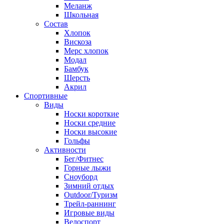
Меланж
Школьная
Состав
Хлопок
Вискоза
Мерс хлопок
Модал
Бамбук
Шерсть
Акрил
Спортивные
Виды
Носки короткие
Носки средние
Носки высокие
Гольфы
Активности
Бег/Фитнес
Горные лыжи
Сноуборд
Зимний отдых
Outdoor/Туризм
Трейл-раннинг
Игровые виды
Велоспорт