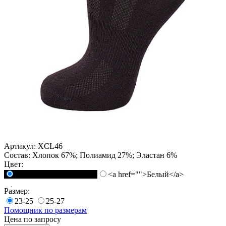
Артикул:
XCL46
Состав:
Хлопок 67%; Полиамид 27%; Эластан 6%
Цвет:
<a href="">Черный</a>
<a href="">Белый</a>
Размер:
23-25
25-27
Помощник по размерам
Цена по запросу