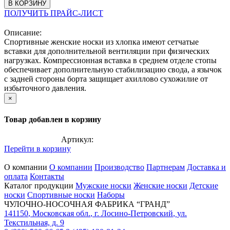
В КОРЗИНУ
ПОЛУЧИТЬ ПРАЙС-ЛИСТ
Описание:
Спортивные женские носки из хлопка имеют сетчатые
вставки для дополнительной вентиляции при физических
нагрузках. Компрессионная вставка в среднем отделе стопы
обеспечивает дополнительную стабилизацию свода, а язычок
с задней стороны борта защищает ахиллово сухожилие от
избыточного давления.
×
Товар добавлен в корзину
Артикул:
Перейти в корзину
О компании
О компании
Производство
Партнерам
Доставка и
оплата
Контакты
Каталог продукции
Мужские носки
Женские носки
Детские
носки
Спортивные носки
Наборы
ЧУЛОЧНО-НОСОЧНАЯ ФАБРИКА “ГРАНД”
141150
,
Московская обл.
,
г. Лосино-Петровский
,
ул.
Текстильная, д. 9