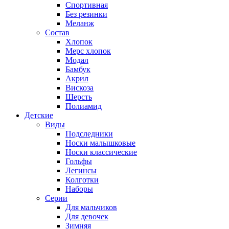
Спортивная
Без резинки
Меланж
Состав
Хлопок
Мерс хлопок
Модал
Бамбук
Акрил
Вискоза
Шерсть
Полиамид
Детские
Виды
Подследники
Носки малышковые
Носки классические
Гольфы
Легинсы
Колготки
Наборы
Серии
Для мальчиков
Для девочек
Зимняя