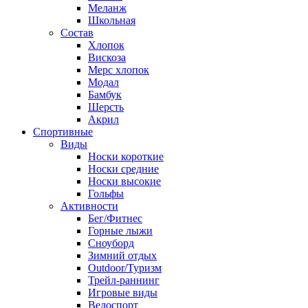
Меланж
Школьная
Состав
Хлопок
Вискоза
Мерс хлопок
Модал
Бамбук
Шерсть
Акрил
Спортивные
Виды
Носки короткие
Носки средние
Носки высокие
Гольфы
Активности
Бег/Фитнес
Горные лыжи
Сноуборд
Зимний отдых
Outdoor/Туризм
Трейл-раннинг
Игровые виды
Велоспорт