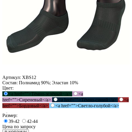
Артикул:
XBS12
Состав:
Полиамид 90%; Эластан 10%
Цвет:
<a href="">Тёмно-зелёный</a>
<a
href="">Сиреневый</a>
<a href="">Тёмно-синий</a>
<a
href="">Бордовый</a>
<a href="">Светло-голубой</a>
Размер:
39-42
42-44
Цена по запросу