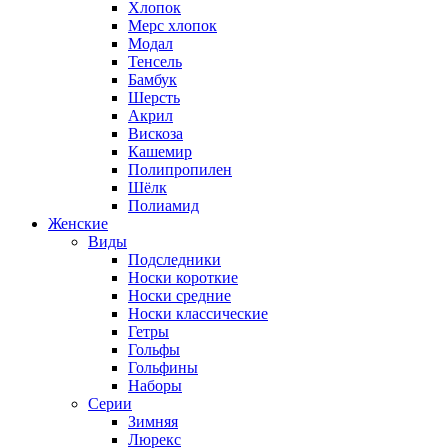
Хлопок
Мерс хлопок
Модал
Тенсель
Бамбук
Шерсть
Акрил
Вискоза
Кашемир
Полипропилен
Шёлк
Полиамид
Женские
Виды
Подследники
Носки короткие
Носки средние
Носки классические
Гетры
Гольфы
Гольфины
Наборы
Серии
Зимняя
Люрекс