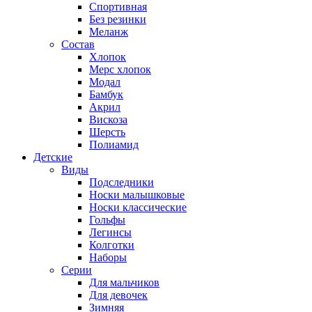
Спортивная
Без резинки
Меланж
Состав
Хлопок
Мерс хлопок
Модал
Бамбук
Акрил
Вискоза
Шерсть
Полиамид
Детские
Виды
Подследники
Носки малышковые
Носки классические
Гольфы
Легинсы
Колготки
Наборы
Серии
Для мальчиков
Для девочек
Зимняя