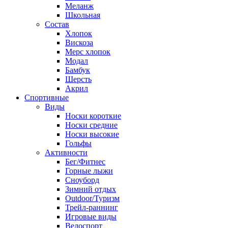
Меланж
Школьная
Состав
Хлопок
Вискоза
Мерс хлопок
Модал
Бамбук
Шерсть
Акрил
Спортивные
Виды
Носки короткие
Носки средние
Носки высокие
Гольфы
Активности
Бег/Фитнес
Горные лыжи
Сноуборд
Зимний отдых
Outdoor/Туризм
Трейл-раннинг
Игровые виды
Велоспорт