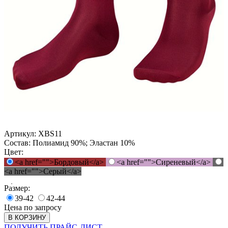
Артикул:
XBS11
Состав:
Полиамид 90%; Эластан 10%
Цвет:
<a href="">Бордовый</a>
<a href="">Сиреневый</a>
<a href="">Серый</a>
Размер:
39-42
42-44
Цена по запросу
В КОРЗИНУ
ПОЛУЧИТЬ ПРАЙС-ЛИСТ