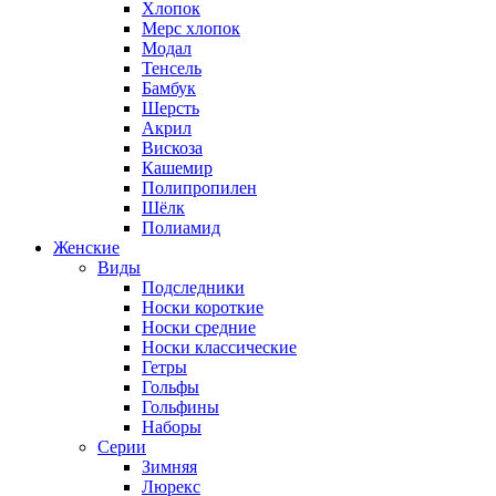
Хлопок
Мерс хлопок
Модал
Тенсель
Бамбук
Шерсть
Акрил
Вискоза
Кашемир
Полипропилен
Шёлк
Полиамид
Женские
Виды
Подследники
Носки короткие
Носки средние
Носки классические
Гетры
Гольфы
Гольфины
Наборы
Серии
Зимняя
Люрекс