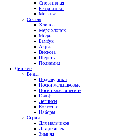
Спортивная
Без резинки
Меланж
Состав
Хлопок
Мерс хлопок
Модал
Бамбук
Акрил
Вискоза
Шерсть
Полиамид
Детские
Виды
Подследники
Носки малышковые
Носки классические
Гольфы
Легинсы
Колготки
Наборы
Серии
Для мальчиков
Для девочек
Зимняя