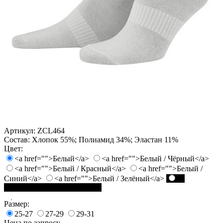
Артикул:
ZCL464
Состав:
Хлопок 55%; Полиамид 34%; Эластан 11%
Цвет:
<a href="">Белый</a>
<a href="">Белый / Чёрный</a>
<a href="">Белый / Красный</a>
<a href="">Белый /
Синий</a>
<a href="">Белый / Зелёный</a>
<a
href="">Чёрный / Белый</a>
Размер:
25-27
27-29
29-31
Цена по запросу