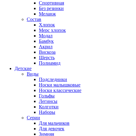
Спортивная
Без резинки
Меланж
Состав
Хлопок
Мерс хлопок
Модал
Бамбук
Акрил
Вискоза
Шерсть
Полиамид
Детские
Виды
Подследники
Носки малышковые
Носки классические
Гольфы
Легинсы
Колготки
Наборы
Серии
Для мальчиков
Для девочек
Зимняя