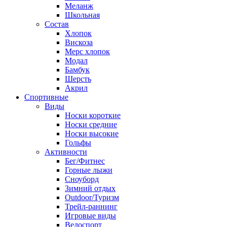
Меланж
Школьная
Состав
Хлопок
Вискоза
Мерс хлопок
Модал
Бамбук
Шерсть
Акрил
Спортивные
Виды
Носки короткие
Носки средние
Носки высокие
Гольфы
Активности
Бег/Фитнес
Горные лыжи
Сноуборд
Зимний отдых
Outdoor/Туризм
Трейл-раннинг
Игровые виды
Велоспорт