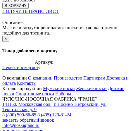
В КОРЗИНУ
ПОЛУЧИТЬ ПРАЙС-ЛИСТ
Описание:
Мягкие и воздухопроницаемые носки из хлопка отлично
подойдут для тренинга.
×
Товар добавлен в корзину
Артикул:
Перейти в корзину
О компании
О компании
Производство
Партнерам
Доставка и
оплата
Контакты
Каталог продукции
Мужские носки
Женские носки
Детские
носки
Спортивные носки
Наборы
ЧУЛОЧНО-НОСОЧНАЯ ФАБРИКА “ГРАНД”
141150
,
Московская обл.
,
г. Лосино-Петровский
,
ул.
Текстильная, д. 9
8 (800) 500-66-65
8 (495) 120-81-24
заказать обратный звонок
info@noskigrand.ru
Написать директору