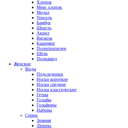
Хлопок
Мерс хлопок
Модал
Тенсель
Бамбук
Шерсть
Акрил
Вискоза
Кашемир
Полипропилен
Шёлк
Полиамид
Женские
Виды
Подследники
Носки короткие
Носки средние
Носки классические
Гетры
Гольфы
Гольфины
Наборы
Серии
Зимняя
Люрекс