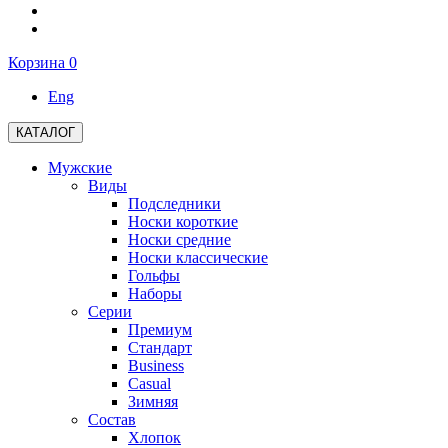
Корзина
0
Eng
КАТАЛОГ
Мужские
Виды
Подследники
Носки короткие
Носки средние
Носки классические
Гольфы
Наборы
Серии
Премиум
Стандарт
Business
Casual
Зимняя
Состав
Хлопок