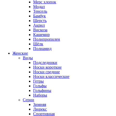
Мерс хлопок
Модал
Тенсель
Бамбук
Шерсть
Акрил
Вискоза
Кашемир
Полипропилен
Шёлк
Полиамид
Женские
Виды
Подследники
Носки короткие
Носки средние
Носки классические
Гетры
Гольфы
Гольфины
Наборы
Серии
Зимняя
Люрекс
Спортивная