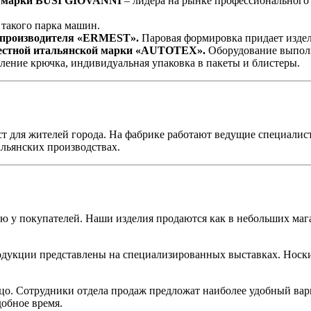
й марки BUSI GIOVANNI
– лидера на рынке профессионального
 такого парка машин.
 производителя «ERMEST».
Паровая формировка придает издел
естной итальянской марки «AUTOTEX».
Оборудование выполня
пление крючка, индивидуальная упаковка в пакеты и блистеры.
т для жителей города. На фабрике работают ведущие специалис
льянских производствах.
ю у покупателей. Наши изделия продаются как в небольших маг
одукции представлены на специализированных выставках. Носк
цо. Сотрудники отдела продаж предложат наиболее удобный вар
добное время.