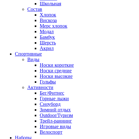
Школьная
Состав
Хлопок
Вискоза
Мерс хлопок
Модал
Бамбук
Шерсть
Акрил
Спортивные
Виды
Носки короткие
Носки средние
Носки высокие
Гольфы
Активности
Бег/Фитнес
Горные лыжи
Сноуборд
Зимний отдых
Outdoor/Туризм
Трейл-раннинг
Игровые виды
Велоспорт
Наборы