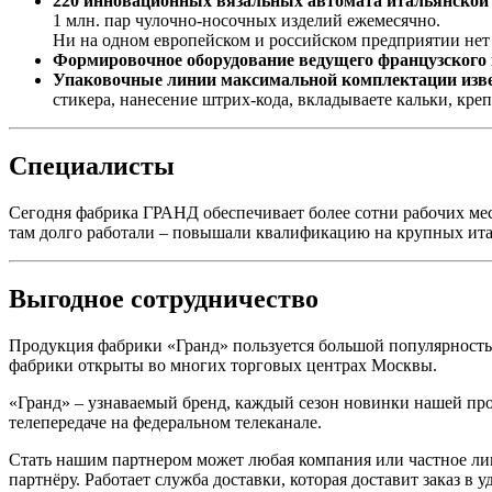
220 инновационных вязальных автомата итальянско
1 млн. пар чулочно-носочных изделий ежемесячно.
Ни на одном европейском и российском предприятии нет
Формировочное оборудование ведущего французского
Упаковочные линии максимальной комплектации изв
стикера, нанесение штрих-кода, вкладываете кальки, кре
Специалисты
Сегодня фабрика ГРАНД обеспечивает более сотни рабочих мес
там долго работали – повышали квалификацию на крупных ита
Выгодное сотрудничество
Продукция фабрики «Гранд» пользуется большой популярность
фабрики открыты во многих торговых центрах Москвы.
«Гранд» – узнаваемый бренд, каждый сезон новинки нашей пр
телепередаче на федеральном телеканале.
Стать нашим партнером может любая компания или частное ли
партнёру. Работает служба доставки, которая доставит заказ в у