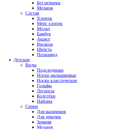
Без резинки
Меланж
Состав
Хлопок
Мерс хлопок
Модал
Бамбук
Акрил
Вискоза
Шерсть
Полиамид
Детские
Виды
Подследники
Носки малышковые
Носки классические
Гольфы
Легинсы
Колготки
Наборы
Серии
Для мальчиков
Для девочек
Зимняя
Меланж