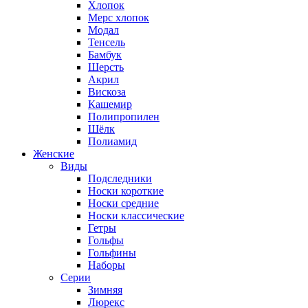
Хлопок
Мерс хлопок
Модал
Тенсель
Бамбук
Шерсть
Акрил
Вискоза
Кашемир
Полипропилен
Шёлк
Полиамид
Женские
Виды
Подследники
Носки короткие
Носки средние
Носки классические
Гетры
Гольфы
Гольфины
Наборы
Серии
Зимняя
Люрекс