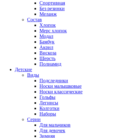
Спортивная
Без резинки
Меланж
Состав
Хлопок
Мерс хлопок
Модал
Бамбук
Акрил
Вискоза
Шерсть
Полиамид
Детские
Виды
Подследники
Носки малышковые
Носки классические
Гольфы
Легинсы
Колготки
Наборы
Серии
Для мальчиков
Для девочек
Зимняя