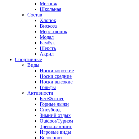
Меланж
Школьная
Состав
Хлопок
Вискоза
Мерс хлопок
Модал
Бамбук
Шерсть
Акрил
Спортивные
Виды
Носки короткие
Носки средние
Носки высокие
Гольфы
Активности
Бег/Фитнес
Горные лыжи
Сноуборд
Зимний отдых
Outdoor/Туризм
Трейл-раннинг
Игровые виды
Велоспорт