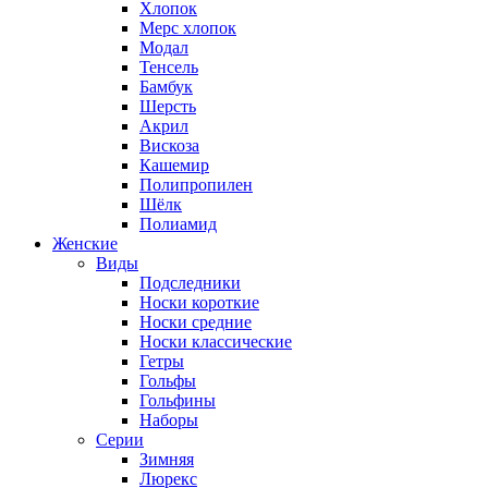
Хлопок
Мерс хлопок
Модал
Тенсель
Бамбук
Шерсть
Акрил
Вискоза
Кашемир
Полипропилен
Шёлк
Полиамид
Женские
Виды
Подследники
Носки короткие
Носки средние
Носки классические
Гетры
Гольфы
Гольфины
Наборы
Серии
Зимняя
Люрекс