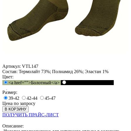
Артикул:
VTL147
Состав:
Термолайт 73%; Полиамид 26%; Эластан 1%
Цвет:
<a href="">Болотный</a>
<a href="">Черный</a>
Размер:
39-42
42-44
45-47
Цена по запросу
В КОРЗИНУ
ПОЛУЧИТЬ ПРАЙС-ЛИСТ
Описание: