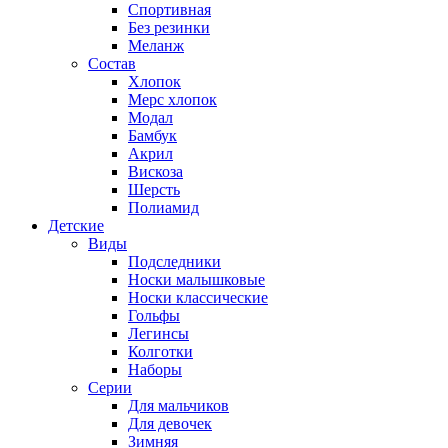
Спортивная
Без резинки
Меланж
Состав
Хлопок
Мерс хлопок
Модал
Бамбук
Акрил
Вискоза
Шерсть
Полиамид
Детские
Виды
Подследники
Носки малышковые
Носки классические
Гольфы
Легинсы
Колготки
Наборы
Серии
Для мальчиков
Для девочек
Зимняя