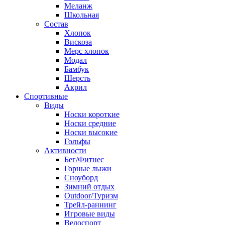
Меланж
Школьная
Состав
Хлопок
Вискоза
Мерс хлопок
Модал
Бамбук
Шерсть
Акрил
Спортивные
Виды
Носки короткие
Носки средние
Носки высокие
Гольфы
Активности
Бег/Фитнес
Горные лыжи
Сноуборд
Зимний отдых
Outdoor/Туризм
Трейл-раннинг
Игровые виды
Велоспорт