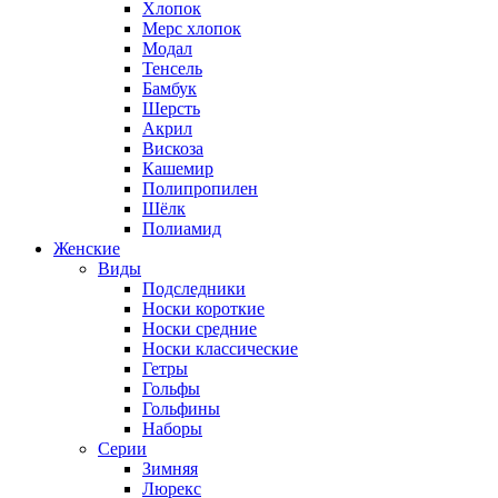
Хлопок
Мерс хлопок
Модал
Тенсель
Бамбук
Шерсть
Акрил
Вискоза
Кашемир
Полипропилен
Шёлк
Полиамид
Женские
Виды
Подследники
Носки короткие
Носки средние
Носки классические
Гетры
Гольфы
Гольфины
Наборы
Серии
Зимняя
Люрекс