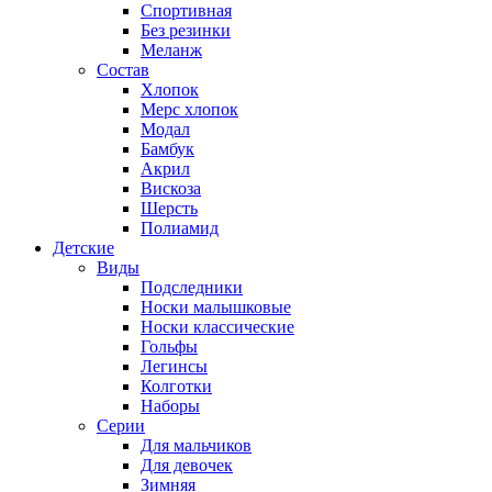
Спортивная
Без резинки
Меланж
Состав
Хлопок
Мерс хлопок
Модал
Бамбук
Акрил
Вискоза
Шерсть
Полиамид
Детские
Виды
Подследники
Носки малышковые
Носки классические
Гольфы
Легинсы
Колготки
Наборы
Серии
Для мальчиков
Для девочек
Зимняя