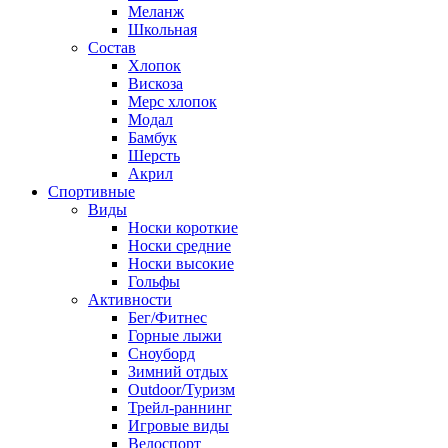
Меланж
Школьная
Состав
Хлопок
Вискоза
Мерс хлопок
Модал
Бамбук
Шерсть
Акрил
Спортивные
Виды
Носки короткие
Носки средние
Носки высокие
Гольфы
Активности
Бег/Фитнес
Горные лыжи
Сноуборд
Зимний отдых
Outdoor/Туризм
Трейл-раннинг
Игровые виды
Велоспорт