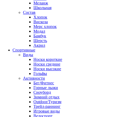
Меланж
Школьная
Состав
Хлопок
Вискоза
Мерс хлопок
Модал
Бамбук
Шерсть
Акрил
Спортивные
Виды
Носки короткие
Носки средние
Носки высокие
Гольфы
Активности
Бег/Фитнес
Горные лыжи
Сноуборд
Зимний отдых
Outdoor/Туризм
Трейл-раннинг
Игровые виды
Велоспорт