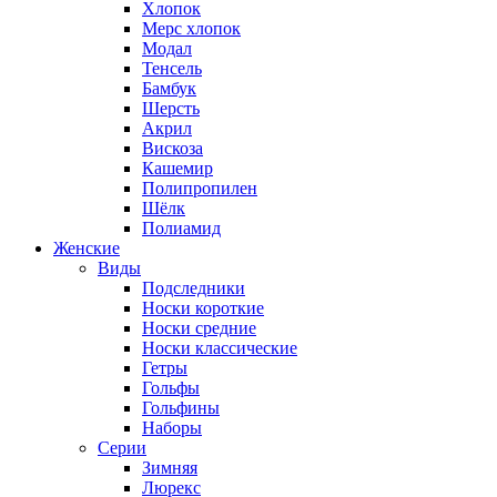
Хлопок
Мерс хлопок
Модал
Тенсель
Бамбук
Шерсть
Акрил
Вискоза
Кашемир
Полипропилен
Шёлк
Полиамид
Женские
Виды
Подследники
Носки короткие
Носки средние
Носки классические
Гетры
Гольфы
Гольфины
Наборы
Серии
Зимняя
Люрекс