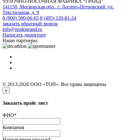
ЧУЛОЧНО-НОСОЧНАЯ ФАБРИКА “ГРАНД”
141150
,
Московская обл.
,
г. Лосино-Петровский
,
ул.
Текстильная, д. 9
8 (800) 500-66-65
8 (495) 120-81-24
заказать обратный звонок
info@noskigrand.ru
Написать директору
Наши партнеры:
© 2013-2026 ООО «ТОП». Все права защищены
x
Заказать прайс лист
ФИО
*
Компания
Направление продаж
*