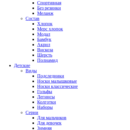
Спортивная
Без резинки
Меланж
Состав
Хлопок
Мерс хлопок
Модал
Бамбук
Акрил
Вискоза
Шерсть
Полиамид
Детские
Виды
Подследники
Носки малышковые
Носки классические
Гольфы
Легинсы
Колготки
Наборы
Серии
Для мальчиков
Для девочек
Зимняя