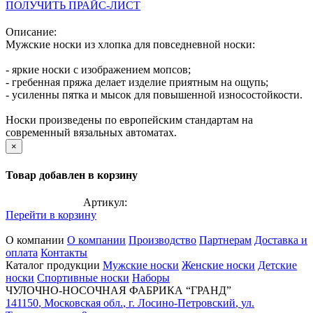
ПОЛУЧИТЬ ПРАЙС-ЛИСТ
Описание:
Мужские носки из хлопка для повседневной носки:
- яркие носки с изображением мопсов;
- гребенная пряжа делает изделие приятным на ощупь;
- усиленны пятка и мысок для повышенной износостойкости.
Носки произведены по европейским стандартам на
современный вязальных автоматах.
×
Товар добавлен в корзину
Артикул:
Перейти в корзину
О компании
О компании
Производство
Партнерам
Доставка и
оплата
Контакты
Каталог продукции
Мужские носки
Женские носки
Детские
носки
Спортивные носки
Наборы
ЧУЛОЧНО-НОСОЧНАЯ ФАБРИКА “ГРАНД”
141150
,
Московская обл.
,
г. Лосино-Петровский
,
ул.