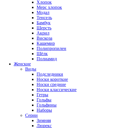
Хлопок
Мерс хлопок
Модал
Тенсель
Бамбук
Шерсть
Акрил
Вискоза
Кашемир
Полипропилен
Шёлк
Полиамид
Женские
Виды
Подследники
Носки короткие
Носки средние
Носки классические
Гетры
Гольфы
Гольфины
Наборы
Серии
Зимняя
Люрекс