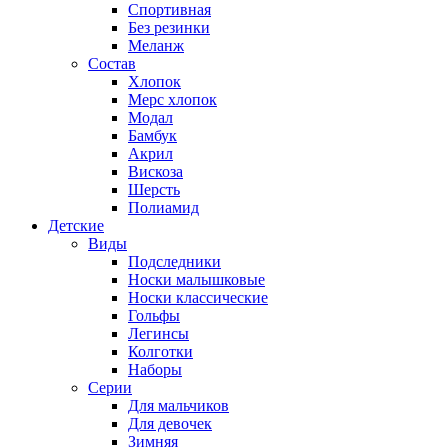
Спортивная
Без резинки
Меланж
Состав
Хлопок
Мерс хлопок
Модал
Бамбук
Акрил
Вискоза
Шерсть
Полиамид
Детские
Виды
Подследники
Носки малышковые
Носки классические
Гольфы
Легинсы
Колготки
Наборы
Серии
Для мальчиков
Для девочек
Зимняя