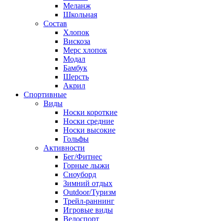
Меланж
Школьная
Состав
Хлопок
Вискоза
Мерс хлопок
Модал
Бамбук
Шерсть
Акрил
Спортивные
Виды
Носки короткие
Носки средние
Носки высокие
Гольфы
Активности
Бег/Фитнес
Горные лыжи
Сноуборд
Зимний отдых
Outdoor/Туризм
Трейл-раннинг
Игровые виды
Велоспорт