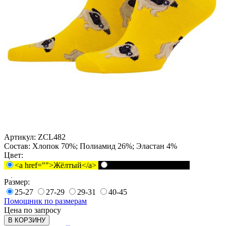
Артикул:
ZCL482
Состав:
Хлопок 70%; Полиамид 26%; Эластан 4%
Цвет:
<a href="">Жёлтый</a>
<a href="">Черный</a>
Размер:
25-27
27-29
29-31
40-45
Помощник по размерам
Цена по запросу
В КОРЗИНУ