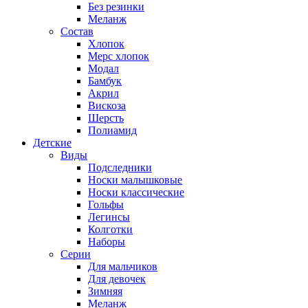
Без резинки
Меланж
Состав
Хлопок
Мерс хлопок
Модал
Бамбук
Акрил
Вискоза
Шерсть
Полиамид
Детские
Виды
Подследники
Носки малышковые
Носки классические
Гольфы
Легинсы
Колготки
Наборы
Серии
Для мальчиков
Для девочек
Зимняя
Меланж