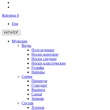
Корзина
0
Eng
КАТАЛОГ
Мужские
Виды
Подследники
Носки короткие
Носки средние
Носки классические
Гольфы
Наборы
Серии
Премиум
Стандарт
Business
Casual
Зимняя
Состав
Хлопок