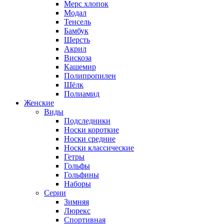
Мерс хлопок
Модал
Тенсель
Бамбук
Шерсть
Акрил
Вискоза
Кашемир
Полипропилен
Шёлк
Полиамид
Женские
Виды
Подследники
Носки короткие
Носки средние
Носки классические
Гетры
Гольфы
Гольфины
Наборы
Серии
Зимняя
Люрекс
Спортивная