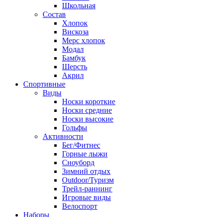
Школьная
Состав
Хлопок
Вискоза
Мерс хлопок
Модал
Бамбук
Шерсть
Акрил
Спортивные
Виды
Носки короткие
Носки средние
Носки высокие
Гольфы
Активности
Бег/Фитнес
Горные лыжи
Сноуборд
Зимний отдых
Outdoor/Туризм
Трейл-раннинг
Игровые виды
Велоспорт
Наборы