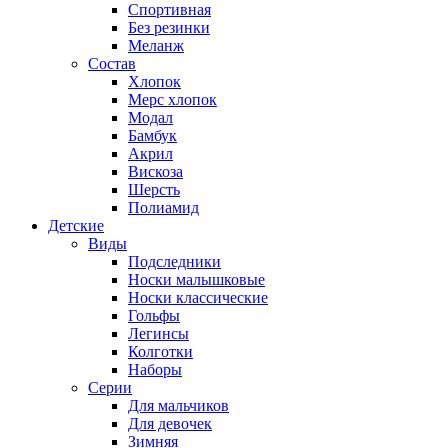
Спортивная
Без резинки
Меланж
Состав
Хлопок
Мерс хлопок
Модал
Бамбук
Акрил
Вискоза
Шерсть
Полиамид
Детские
Виды
Подследники
Носки малышковые
Носки классические
Гольфы
Легинсы
Колготки
Наборы
Серии
Для мальчиков
Для девочек
Зимняя