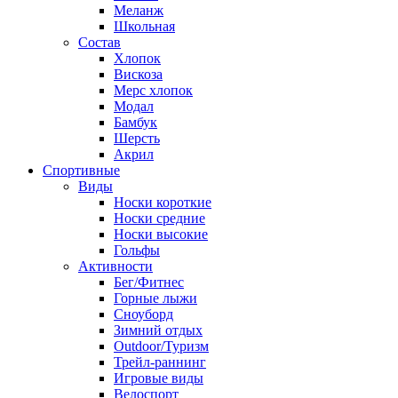
Меланж
Школьная
Состав
Хлопок
Вискоза
Мерс хлопок
Модал
Бамбук
Шерсть
Акрил
Спортивные
Виды
Носки короткие
Носки средние
Носки высокие
Гольфы
Активности
Бег/Фитнес
Горные лыжи
Сноуборд
Зимний отдых
Outdoor/Туризм
Трейл-раннинг
Игровые виды
Велоспорт