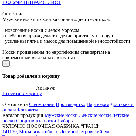
ПОЛУЧИТЬ ПРАЙС-ЛИСТ
Описание:
Мужские носки из хлопка с новогодней тематикой:
- новогодние носки с дедом морозом;
- гребенная пряжа делает изделие приятным на ощупь;
- усиленны пятка и мысок для повышенной износостойкости.
Носки произведены по европейским стандартам на
современный вязальных автоматах.
×
Товар добавлен в корзину
Артикул:
Перейти в корзину
О компании
О компании
Производство
Партнерам
Доставка и
оплата
Контакты
Каталог продукции
Мужские носки
Женские носки
Детские
носки
Спортивные носки
Наборы
ЧУЛОЧНО-НОСОЧНАЯ ФАБРИКА “ГРАНД”
141150
,
Московская обл.
,
г. Лосино-Петровский
,
ул.