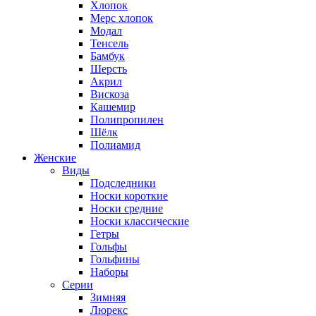
Хлопок
Мерс хлопок
Модал
Тенсель
Бамбук
Шерсть
Акрил
Вискоза
Кашемир
Полипропилен
Шёлк
Полиамид
Женские
Виды
Подследники
Носки короткие
Носки средние
Носки классические
Гетры
Гольфы
Гольфины
Наборы
Серии
Зимняя
Люрекс