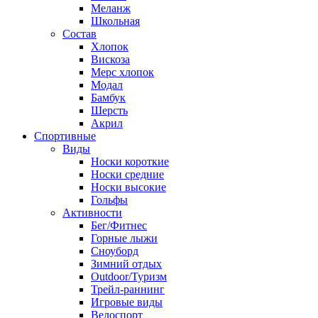
Меланж
Школьная
Состав
Хлопок
Вискоза
Мерс хлопок
Модал
Бамбук
Шерсть
Акрил
Спортивные
Виды
Носки короткие
Носки средние
Носки высокие
Гольфы
Активности
Бег/Фитнес
Горные лыжи
Сноуборд
Зимний отдых
Outdoor/Туризм
Трейл-раннинг
Игровые виды
Велоспорт