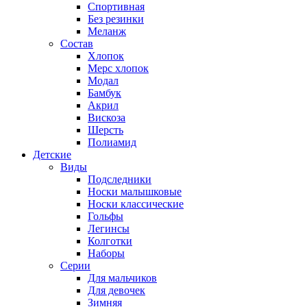
Спортивная
Без резинки
Меланж
Состав
Хлопок
Мерс хлопок
Модал
Бамбук
Акрил
Вискоза
Шерсть
Полиамид
Детские
Виды
Подследники
Носки малышковые
Носки классические
Гольфы
Легинсы
Колготки
Наборы
Серии
Для мальчиков
Для девочек
Зимняя