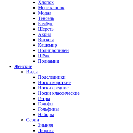
Хлопок
Мерс хлопок
Модал
Тенсель
Бамбук
Шерсть
Акрил
Вискоза
Кашемир
Полипропилен
Шёлк
Полиамид
Женские
Виды
Подследники
Носки короткие
Носки средние
Носки классические
Гетры
Гольфы
Гольфины
Наборы
Серии
Зимняя
Люрекс