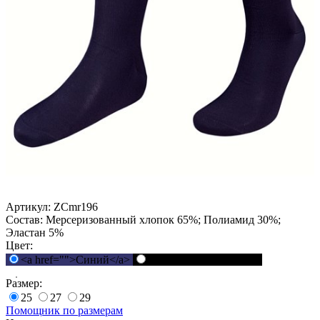
Артикул:
ZCmr196
Состав:
Мерсеризованный хлопок 65%; Полиамид 30%;
Эластан 5%
Цвет:
<a href="">Синий</a>
<a href="">Черный</a>
Размер:
25
27
29
Помощник по размерам