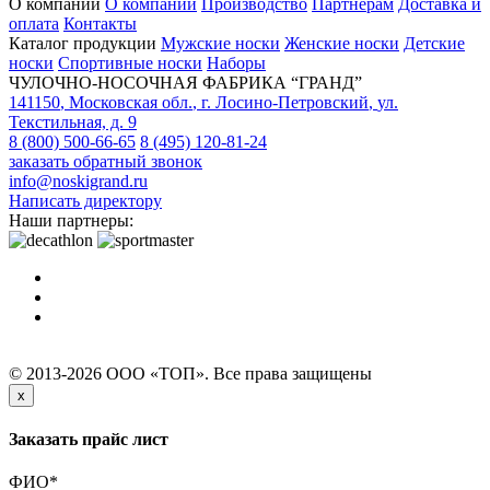
О компании
О компании
Производство
Партнерам
Доставка и
оплата
Контакты
Каталог продукции
Мужские носки
Женские носки
Детские
носки
Спортивные носки
Наборы
ЧУЛОЧНО-НОСОЧНАЯ ФАБРИКА “ГРАНД”
141150
,
Московская обл.
,
г. Лосино-Петровский
,
ул.
Текстильная, д. 9
8 (800) 500-66-65
8 (495) 120-81-24
заказать обратный звонок
info@noskigrand.ru
Написать директору
Наши партнеры:
© 2013-2026 ООО «ТОП». Все права защищены
x
Заказать прайс лист
ФИО
*