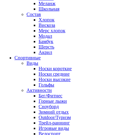
Меланж
Школьная
Состав
Хлопок
Вискоза
Мерс хлопок
Модал
Бамбук
Шерсть
Акрил
Спортивные
Виды
Носки короткие
Носки средние
Носки высокие
Гольфы
Активности
Бег/Фитнес
Горные лыжи
Сноуборд
Зимний отдых
Outdoor/Туризм
Трейл-раннинг
Игровые виды
Велоспорт