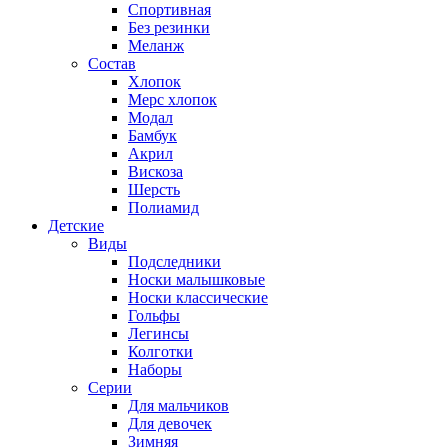
Спортивная
Без резинки
Меланж
Состав
Хлопок
Мерс хлопок
Модал
Бамбук
Акрил
Вискоза
Шерсть
Полиамид
Детские
Виды
Подследники
Носки малышковые
Носки классические
Гольфы
Легинсы
Колготки
Наборы
Серии
Для мальчиков
Для девочек
Зимняя