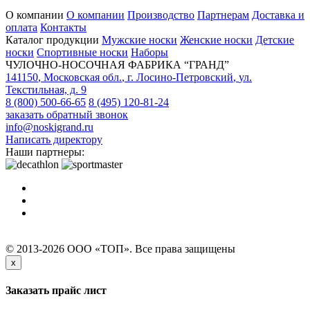
О компании
О компании
Производство
Партнерам
Доставка и
оплата
Контакты
Каталог продукции
Мужские носки
Женские носки
Детские
носки
Спортивные носки
Наборы
ЧУЛОЧНО-НОСОЧНАЯ ФАБРИКА “ГРАНД”
141150
,
Московская обл.
,
г. Лосино-Петровский
,
ул.
Текстильная, д. 9
8 (800) 500-66-65
8 (495) 120-81-24
заказать обратный звонок
info@noskigrand.ru
Написать директору
Наши партнеры:
© 2013-2026 ООО «ТОП». Все права защищены
x
Заказать прайс лист