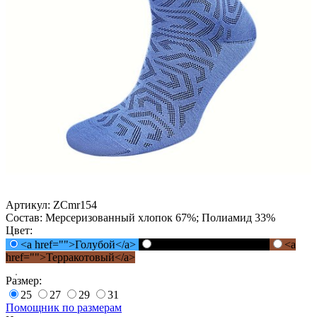
Артикул:
ZCmr154
Состав:
Мерсеризованный хлопок 67%; Полиамид 33%
Цвет:
<a href="">Голубой</a>
<a href="">Черный</a>
<a
href="">Терракотовый</a>
Размер:
25
27
29
31
Помощник по размерам