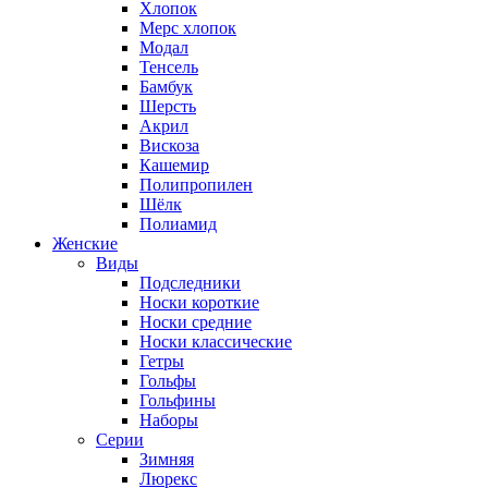
Хлопок
Мерс хлопок
Модал
Тенсель
Бамбук
Шерсть
Акрил
Вискоза
Кашемир
Полипропилен
Шёлк
Полиамид
Женские
Виды
Подследники
Носки короткие
Носки средние
Носки классические
Гетры
Гольфы
Гольфины
Наборы
Серии
Зимняя
Люрекс