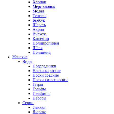
Хлопок
Мерс хлопок
Модал
Тенсель
Бамбук
Шерсть
Акрил
Вискоза
Кашемир
Полипропилен
Шёлк
Полиамид
Женские
Виды
Подследники
Носки короткие
Носки средние
Носки классические
Гетры
Гольфы
Гольфины
Наборы
Серии
Зимняя
Люрекс