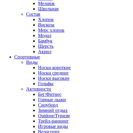
Меланж
Школьная
Состав
Хлопок
Вискоза
Мерс хлопок
Модал
Бамбук
Шерсть
Акрил
Спортивные
Виды
Носки короткие
Носки средние
Носки высокие
Гольфы
Активности
Бег/Фитнес
Горные лыжи
Сноуборд
Зимний отдых
Outdoor/Туризм
Трейл-раннинг
Игровые виды
Велоспорт