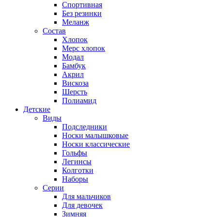
Спортивная
Без резинки
Меланж
Состав
Хлопок
Мерс хлопок
Модал
Бамбук
Акрил
Вискоза
Шерсть
Полиамид
Детские
Виды
Подследники
Носки малышковые
Носки классические
Гольфы
Легинсы
Колготки
Наборы
Серии
Для мальчиков
Для девочек
Зимняя