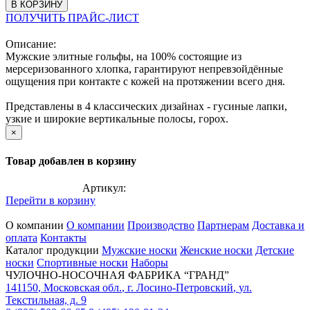
В КОРЗИНУ
ПОЛУЧИТЬ ПРАЙС-ЛИСТ
Описание:
Мужские элитные гольфы, на 100% состоящие из
мерсеризованного хлопка, гарантируют непревзойдённые
ощущения при контакте с кожей на протяжении всего дня.
Представлены в 4 классических дизайнах - гусиные лапки,
узкие и широкие вертикальные полосы, горох.
×
Товар добавлен в корзину
Артикул:
Перейти в корзину
О компании
О компании
Производство
Партнерам
Доставка и
оплата
Контакты
Каталог продукции
Мужские носки
Женские носки
Детские
носки
Спортивные носки
Наборы
ЧУЛОЧНО-НОСОЧНАЯ ФАБРИКА “ГРАНД”
141150
,
Московская обл.
,
г. Лосино-Петровский
,
ул.
Текстильная, д. 9