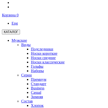
Корзина
0
Eng
КАТАЛОГ
Мужские
Виды
Подследники
Носки короткие
Носки средние
Носки классические
Гольфы
Наборы
Серии
Премиум
Стандарт
Business
Casual
Зимняя
Состав
Хлопок