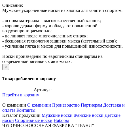
Описание:
Мужские укороченные носки из хлопка для занятий спортом:
- основа материала – высококачественный хлопок;
- хорошо держат форму и обладают повышенной
воздухопроницаемостью;
- не линяют после многочисленных стирок;
- бесшовная технология зашивки мыска (кеттельный шов);
- усиленны пятка и мысок для повышенной износостойкости.
Носки произведены по европейским стандартам на
современный вязальных автоматах.
×
Товар добавлен в корзину
Артикул:
Перейти в корзину
О компании
О компании
Производство
Партнерам
Доставка и
оплата
Контакты
Каталог продукции
Мужские носки
Женские носки
Детские
носки
Спортивные носки
Наборы
ЧУЛОЧНО-НОСОЧНАЯ ФАБРИКА “ГРАНД”