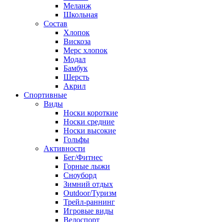
Меланж
Школьная
Состав
Хлопок
Вискоза
Мерс хлопок
Модал
Бамбук
Шерсть
Акрил
Спортивные
Виды
Носки короткие
Носки средние
Носки высокие
Гольфы
Активности
Бег/Фитнес
Горные лыжи
Сноуборд
Зимний отдых
Outdoor/Туризм
Трейл-раннинг
Игровые виды
Велоспорт