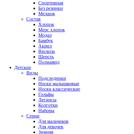
Спортивная
Без резинки
Меланж
Состав
Хлопок
Мерс хлопок
Модал
Бамбук
Акрил
Вискоза
Шерсть
Полиамид
Детские
Виды
Подследники
Носки малышковые
Носки классические
Гольфы
Легинсы
Колготки
Наборы
Серии
Для мальчиков
Для девочек
Зимняя