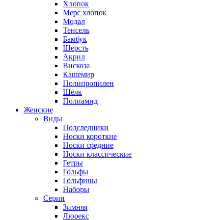
Хлопок
Мерс хлопок
Модал
Тенсель
Бамбук
Шерсть
Акрил
Вискоза
Кашемир
Полипропилен
Шёлк
Полиамид
Женские
Виды
Подследники
Носки короткие
Носки средние
Носки классические
Гетры
Гольфы
Гольфины
Наборы
Серии
Зимняя
Люрекс