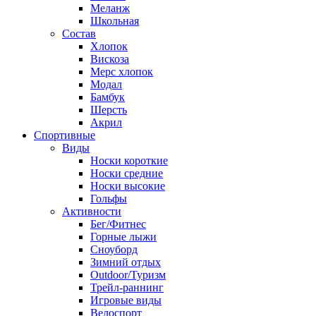
Меланж
Школьная
Состав
Хлопок
Вискоза
Мерс хлопок
Модал
Бамбук
Шерсть
Акрил
Спортивные
Виды
Носки короткие
Носки средние
Носки высокие
Гольфы
Активности
Бег/Фитнес
Горные лыжи
Сноуборд
Зимний отдых
Outdoor/Туризм
Трейл-раннинг
Игровые виды
Велоспорт