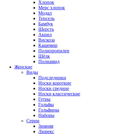
Хлопок
Мерс хлопок
Модал
Тенсель
Бамбук
Шерсть
Акрил
Вискоза
Кашемир
Полипропилен
Шёлк
Полиамид
Женские
Виды
Подследники
Носки короткие
Носки средние
Носки классические
Гетры
Гольфы
Гольфины
Наборы
Серии
Зимняя
Люрекс