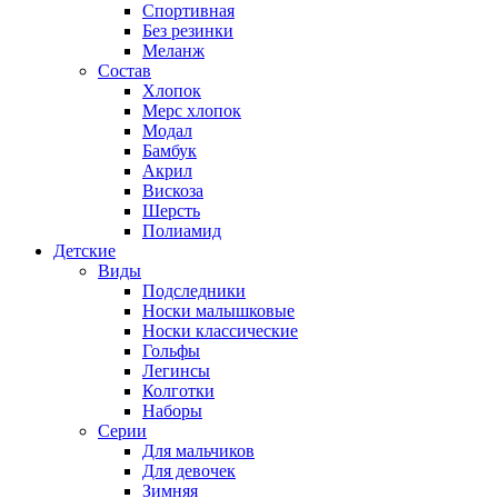
Спортивная
Без резинки
Меланж
Состав
Хлопок
Мерс хлопок
Модал
Бамбук
Акрил
Вискоза
Шерсть
Полиамид
Детские
Виды
Подследники
Носки малышковые
Носки классические
Гольфы
Легинсы
Колготки
Наборы
Серии
Для мальчиков
Для девочек
Зимняя