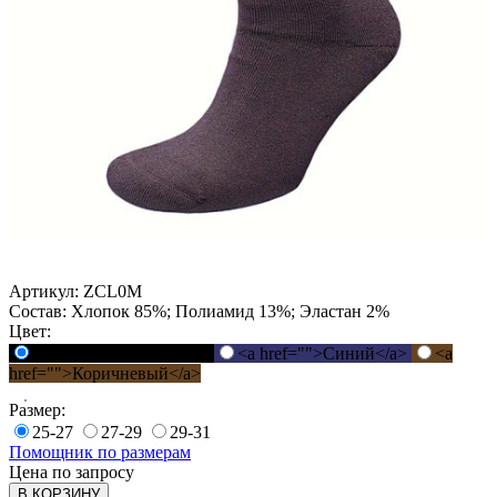
Артикул:
ZCL0M
Состав:
Хлопок 85%; Полиамид 13%; Эластан 2%
Цвет:
<a href="">Черный</a>
<a href="">Синий</a>
<a
href="">Коричневый</a>
Размер:
25-27
27-29
29-31
Помощник по размерам
Цена по запросу
В КОРЗИНУ