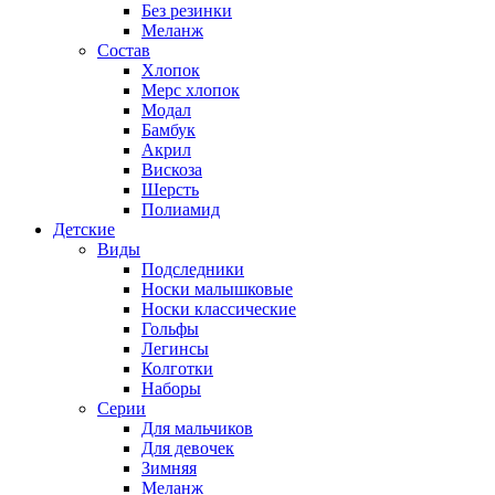
Без резинки
Меланж
Состав
Хлопок
Мерс хлопок
Модал
Бамбук
Акрил
Вискоза
Шерсть
Полиамид
Детские
Виды
Подследники
Носки малышковые
Носки классические
Гольфы
Легинсы
Колготки
Наборы
Серии
Для мальчиков
Для девочек
Зимняя
Меланж