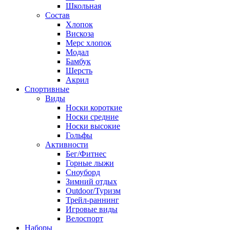
Школьная
Состав
Хлопок
Вискоза
Мерс хлопок
Модал
Бамбук
Шерсть
Акрил
Спортивные
Виды
Носки короткие
Носки средние
Носки высокие
Гольфы
Активности
Бег/Фитнес
Горные лыжи
Сноуборд
Зимний отдых
Outdoor/Туризм
Трейл-раннинг
Игровые виды
Велоспорт
Наборы