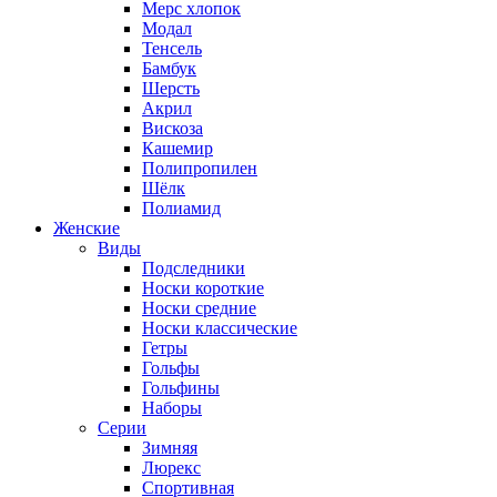
Мерс хлопок
Модал
Тенсель
Бамбук
Шерсть
Акрил
Вискоза
Кашемир
Полипропилен
Шёлк
Полиамид
Женские
Виды
Подследники
Носки короткие
Носки средние
Носки классические
Гетры
Гольфы
Гольфины
Наборы
Серии
Зимняя
Люрекс
Спортивная