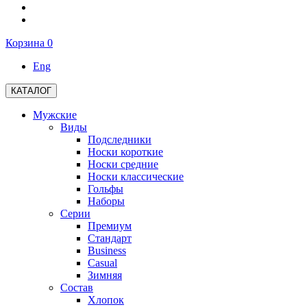
Корзина
0
Eng
КАТАЛОГ
Мужские
Виды
Подследники
Носки короткие
Носки средние
Носки классические
Гольфы
Наборы
Серии
Премиум
Стандарт
Business
Casual
Зимняя
Состав
Хлопок