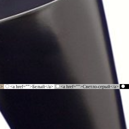
a>
<a href="">Белый</a>
<a href="">Светло-серый</a>
<