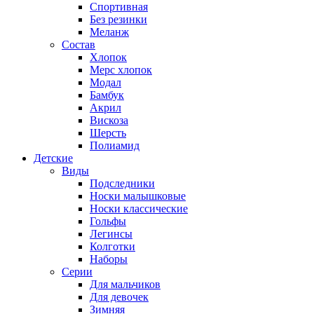
Спортивная
Без резинки
Меланж
Состав
Хлопок
Мерс хлопок
Модал
Бамбук
Акрил
Вискоза
Шерсть
Полиамид
Детские
Виды
Подследники
Носки малышковые
Носки классические
Гольфы
Легинсы
Колготки
Наборы
Серии
Для мальчиков
Для девочек
Зимняя