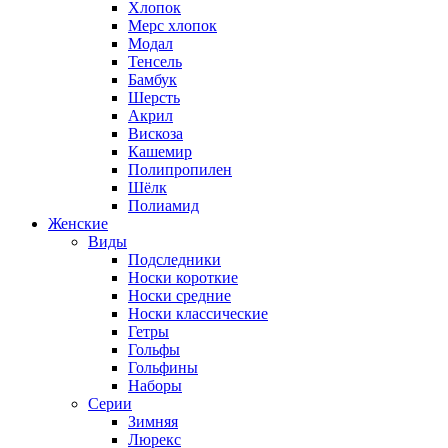
Хлопок
Мерс хлопок
Модал
Тенсель
Бамбук
Шерсть
Акрил
Вискоза
Кашемир
Полипропилен
Шёлк
Полиамид
Женские
Виды
Подследники
Носки короткие
Носки средние
Носки классические
Гетры
Гольфы
Гольфины
Наборы
Серии
Зимняя
Люрекс