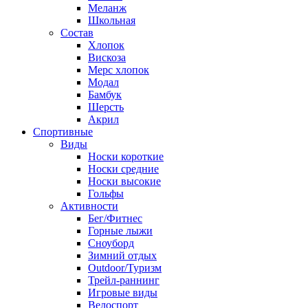
Меланж
Школьная
Состав
Хлопок
Вискоза
Мерс хлопок
Модал
Бамбук
Шерсть
Акрил
Спортивные
Виды
Носки короткие
Носки средние
Носки высокие
Гольфы
Активности
Бег/Фитнес
Горные лыжи
Сноуборд
Зимний отдых
Outdoor/Туризм
Трейл-раннинг
Игровые виды
Велоспорт