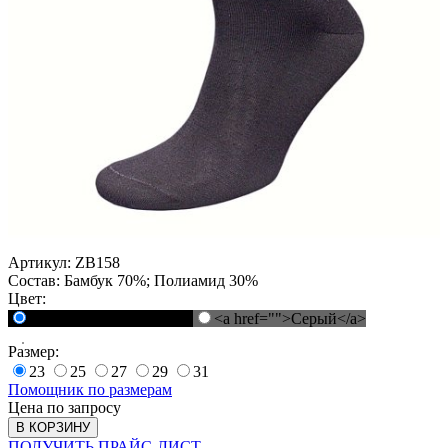
Артикул:
ZB158
Состав:
Бамбук 70%; Полиамид 30%
Цвет:
<a href="">Черный</a>
<a href="">Серый</a>
Размер:
23
25
27
29
31
Помощник по размерам
Цена по запросу
В КОРЗИНУ
ПОЛУЧИТЬ ПРАЙС-ЛИСТ