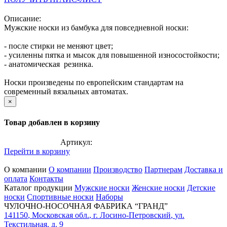
Описание:
Мужские носки из бамбука для повседневной носки:
- после стирки не меняют цвет;
- усиленны пятка и мысок для повышенной износостойкости;
- анатомическая резинка.
Носки произведены по европейским стандартам на
современный вязальных автоматах.
×
Товар добавлен в корзину
Артикул:
Перейти в корзину
О компании
О компании
Производство
Партнерам
Доставка и
оплата
Контакты
Каталог продукции
Мужские носки
Женские носки
Детские
носки
Спортивные носки
Наборы
ЧУЛОЧНО-НОСОЧНАЯ ФАБРИКА “ГРАНД”
141150
,
Московская обл.
,
г. Лосино-Петровский
,
ул.
Текстильная, д. 9