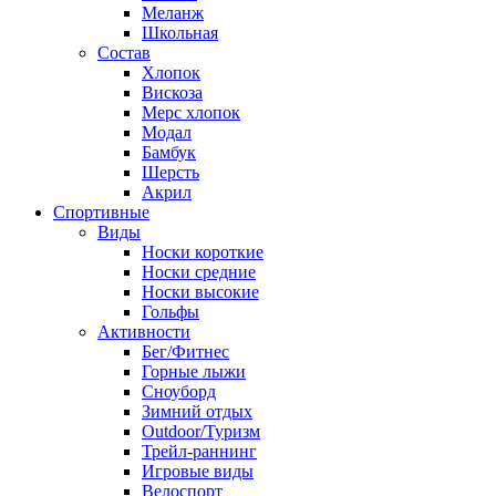
Меланж
Школьная
Состав
Хлопок
Вискоза
Мерс хлопок
Модал
Бамбук
Шерсть
Акрил
Спортивные
Виды
Носки короткие
Носки средние
Носки высокие
Гольфы
Активности
Бег/Фитнес
Горные лыжи
Сноуборд
Зимний отдых
Outdoor/Туризм
Трейл-раннинг
Игровые виды
Велоспорт