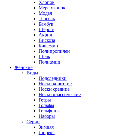
Хлопок
Мерс хлопок
Модал
Тенсель
Бамбук
Шерсть
Акрил
Вискоза
Кашемир
Полипропилен
Шёлк
Полиамид
Женские
Виды
Подследники
Носки короткие
Носки средние
Носки классические
Гетры
Гольфы
Гольфины
Наборы
Серии
Зимняя
Люрекс