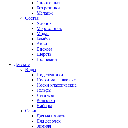
Спортивная
Без резинки
Меланж
Состав
Хлопок
Мерс хлопок
Модал
Бамбук
Акрил
Вискоза
Шерсть
Полиамид
Детские
Виды
Подследники
Носки малышковые
Носки классические
Гольфы
Легинсы
Колготки
Наборы
Серии
Для мальчиков
Для девочек
Зимняя