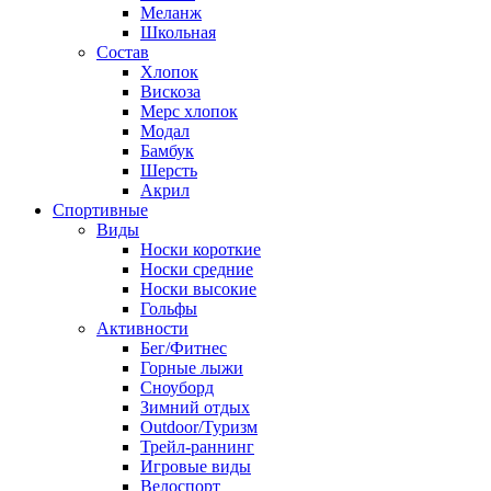
Меланж
Школьная
Состав
Хлопок
Вискоза
Мерс хлопок
Модал
Бамбук
Шерсть
Акрил
Спортивные
Виды
Носки короткие
Носки средние
Носки высокие
Гольфы
Активности
Бег/Фитнес
Горные лыжи
Сноуборд
Зимний отдых
Outdoor/Туризм
Трейл-раннинг
Игровые виды
Велоспорт