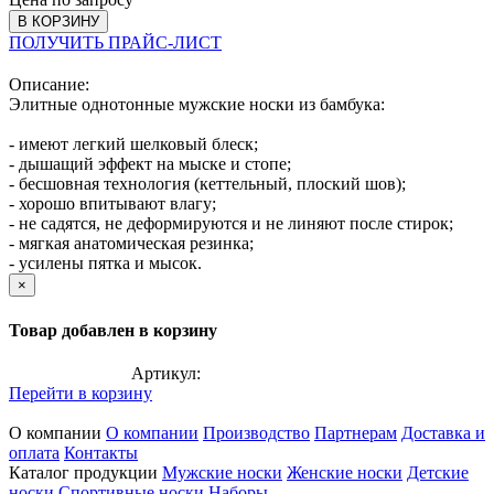
В КОРЗИНУ
ПОЛУЧИТЬ ПРАЙС-ЛИСТ
Описание:
Элитные однотонные мужские носки из бамбука:
- имеют легкий шелковый блеск;
- дышащий эффект на мыске и стопе;
- бесшовная технология (кеттельный, плоский шов);
- хорошо впитывают влагу;
- не садятся, не деформируются и не линяют после стирок;
- мягкая анатомическая резинка;
- усилены пятка и мысок.
×
Товар добавлен в корзину
Артикул:
Перейти в корзину
О компании
О компании
Производство
Партнерам
Доставка и
оплата
Контакты
Каталог продукции
Мужские носки
Женские носки
Детские
носки
Спортивные носки
Наборы