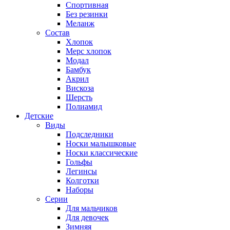
Спортивная
Без резинки
Меланж
Состав
Хлопок
Мерс хлопок
Модал
Бамбук
Акрил
Вискоза
Шерсть
Полиамид
Детские
Виды
Подследники
Носки малышковые
Носки классические
Гольфы
Легинсы
Колготки
Наборы
Серии
Для мальчиков
Для девочек
Зимняя