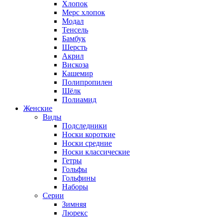
Хлопок
Мерс хлопок
Модал
Тенсель
Бамбук
Шерсть
Акрил
Вискоза
Кашемир
Полипропилен
Шёлк
Полиамид
Женские
Виды
Подследники
Носки короткие
Носки средние
Носки классические
Гетры
Гольфы
Гольфины
Наборы
Серии
Зимняя
Люрекс