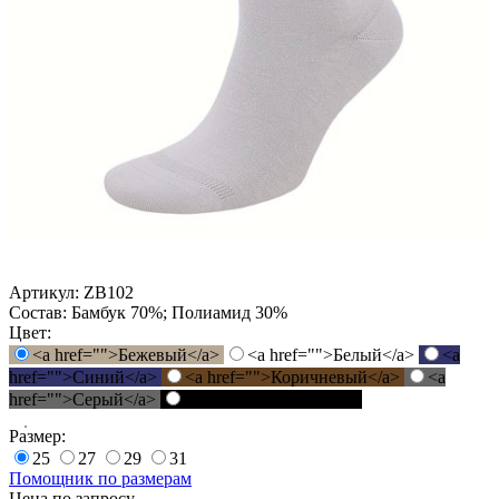
Артикул:
ZB102
Состав:
Бамбук 70%; Полиамид 30%
Цвет:
<a href="">Бежевый</a>
<a href="">Белый</a>
<a
href="">Синий</a>
<a href="">Коричневый</a>
<a
href="">Серый</a>
<a href="">Черный</a>
Размер:
25
27
29
31
Помощник по размерам
Цена по запросу