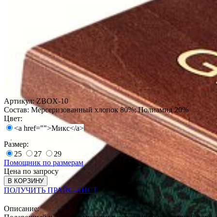
Артикул:
ZBOX-10
Состав:
Мерсеризованный хлопок 80%; Полиамид 20%
Цвет:
<a href="">Микс</a>
Размер:
25
27
29
Помощник по размерам
Цена по запросу
В КОРЗИНУ
ПОЛУЧИТЬ ПРАЙС-ЛИСТ
Описание: