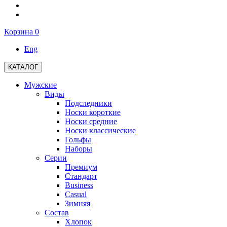
Корзина
0
Eng
КАТАЛОГ
Мужские
Виды
Подследники
Носки короткие
Носки средние
Носки классические
Гольфы
Наборы
Серии
Премиум
Стандарт
Business
Casual
Зимняя
Состав
Хлопок