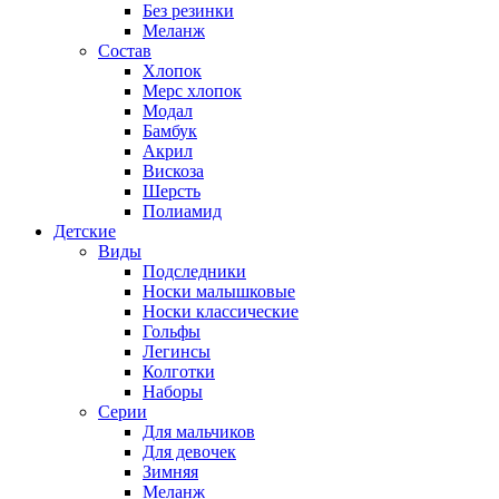
Без резинки
Меланж
Состав
Хлопок
Мерс хлопок
Модал
Бамбук
Акрил
Вискоза
Шерсть
Полиамид
Детские
Виды
Подследники
Носки малышковые
Носки классические
Гольфы
Легинсы
Колготки
Наборы
Серии
Для мальчиков
Для девочек
Зимняя
Меланж