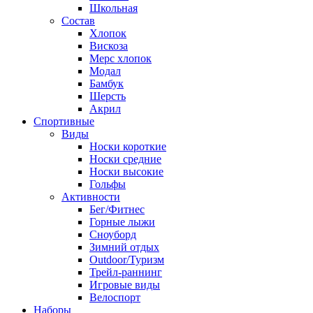
Школьная
Состав
Хлопок
Вискоза
Мерс хлопок
Модал
Бамбук
Шерсть
Акрил
Спортивные
Виды
Носки короткие
Носки средние
Носки высокие
Гольфы
Активности
Бег/Фитнес
Горные лыжи
Сноуборд
Зимний отдых
Outdoor/Туризм
Трейл-раннинг
Игровые виды
Велоспорт
Наборы