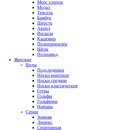
Мерс хлопок
Модал
Тенсель
Бамбук
Шерсть
Акрил
Вискоза
Кашемир
Полипропилен
Шёлк
Полиамид
Женские
Виды
Подследники
Носки короткие
Носки средние
Носки классические
Гетры
Гольфы
Гольфины
Наборы
Серии
Зимняя
Люрекс
Спортивная