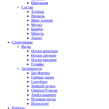
Школьная
Состав
Хлопок
Вискоза
Мерс хлопок
Модал
Бамбук
Шерсть
Акрил
Спортивные
Виды
Носки короткие
Носки средние
Носки высокие
Гольфы
Активности
Бег/Фитнес
Горные лыжи
Сноуборд
Зимний отдых
Outdoor/Туризм
Трейл-раннинг
Игровые виды
Велоспорт
Наборы