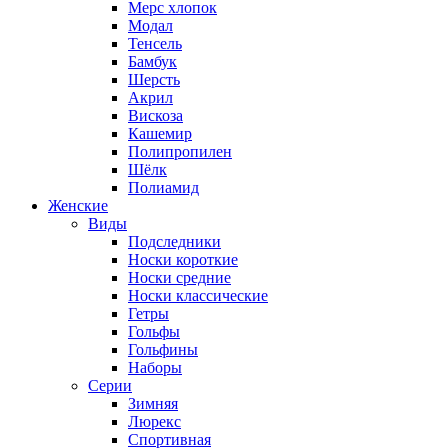
Мерс хлопок
Модал
Тенсель
Бамбук
Шерсть
Акрил
Вискоза
Кашемир
Полипропилен
Шёлк
Полиамид
Женские
Виды
Подследники
Носки короткие
Носки средние
Носки классические
Гетры
Гольфы
Гольфины
Наборы
Серии
Зимняя
Люрекс
Спортивная