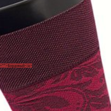
f="">Бордовый</a>