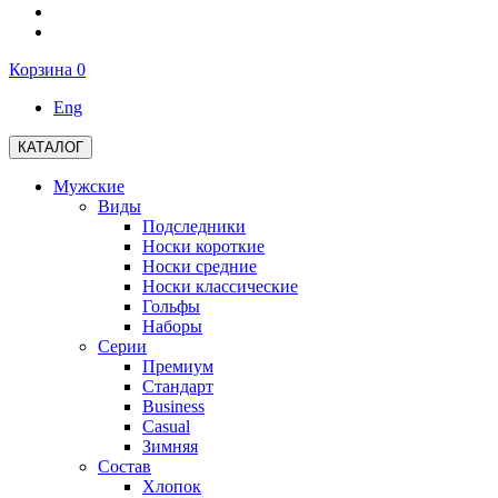
Корзина
0
Eng
КАТАЛОГ
Мужские
Виды
Подследники
Носки короткие
Носки средние
Носки классические
Гольфы
Наборы
Серии
Премиум
Стандарт
Business
Casual
Зимняя
Состав
Хлопок