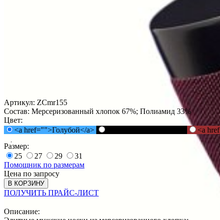
Артикул:
ZCmr155
Состав:
Мерсеризованный хлопок 67%; Полиамид 33%
Цвет:
<a href="">Голубой</a>
<a href="">Черный</a>
<a hre
Размер:
25
27
29
31
Помощник по размерам
Цена по запросу
В КОРЗИНУ
ПОЛУЧИТЬ ПРАЙС-ЛИСТ
Описание: