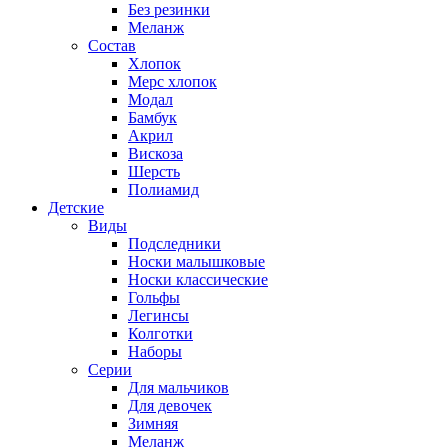
Без резинки
Меланж
Состав
Хлопок
Мерс хлопок
Модал
Бамбук
Акрил
Вискоза
Шерсть
Полиамид
Детские
Виды
Подследники
Носки малышковые
Носки классические
Гольфы
Легинсы
Колготки
Наборы
Серии
Для мальчиков
Для девочек
Зимняя
Меланж