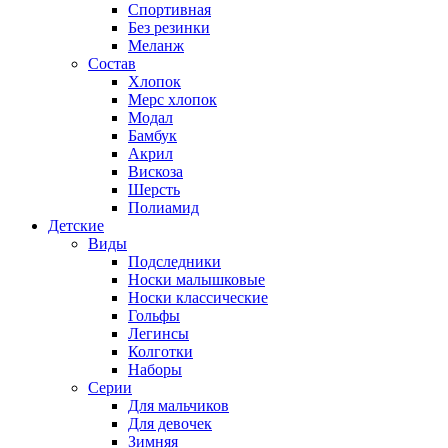
Спортивная
Без резинки
Меланж
Состав
Хлопок
Мерс хлопок
Модал
Бамбук
Акрил
Вискоза
Шерсть
Полиамид
Детские
Виды
Подследники
Носки малышковые
Носки классические
Гольфы
Легинсы
Колготки
Наборы
Серии
Для мальчиков
Для девочек
Зимняя