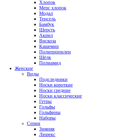
Хлопок
Мерс хлопок
Модал
Тенсель
Бамбук
Шерсть
Акрил
Вискоза
Кашемир
Полипропилен
Шёлк
Полиамид
Женские
Виды
Подследники
Носки короткие
Носки средние
Носки классические
Гетры
Гольфы
Гольфины
Наборы
Серии
Зимняя
Люрекс