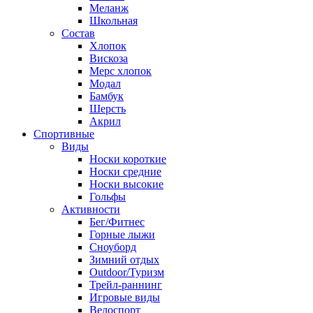
Меланж
Школьная
Состав
Хлопок
Вискоза
Мерс хлопок
Модал
Бамбук
Шерсть
Акрил
Спортивные
Виды
Носки короткие
Носки средние
Носки высокие
Гольфы
Активности
Бег/Фитнес
Горные лыжи
Сноуборд
Зимний отдых
Outdoor/Туризм
Трейл-раннинг
Игровые виды
Велоспорт