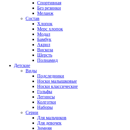
Спортивная
Без резинки
Меланж
Состав
Хлопок
Мерс хлопок
Модал
Бамбук
Акрил
Вискоза
Шерсть
Полиамид
Детские
Виды
Подследники
Носки малышковые
Носки классические
Гольфы
Легинсы
Колготки
Наборы
Серии
Для мальчиков
Для девочек
Зимняя