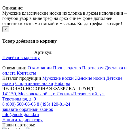
Описание:
Мужские классические носки из хлопка в ярком исполнении –
голубой узор в виде треф на ярко-синем фоне дополнен
огненно-красными пяткой и мыском. Когда трефы – козыри!
×
Товар добавлен в корзину
Артикул:
Перейти в корзину
О компании
О компании
Производство
Партнерам
Доставка и
оплата
Контакты
Каталог продукции
Мужские носки
Женские носки
Детские
носки
Спортивные носки
Наборы
ЧУЛОЧНО-НОСОЧНАЯ ФАБРИКА “ГРАНД”
141150
,
Московская обл.
,
г. Лосино-Петровский
,
ул.
Текстильная, д. 9
8 (800) 500-66-65
8 (495) 120-81-24
заказать обратный звонок
info@noskigrand.ru
Написать директору
Наши партнеры: