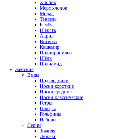
Хлопок
Мерс хлопок
Модал
Тенсель
Бамбук
Шерсть
Акрил
Вискоза
Кашемир
Полипропилен
Шёлк
Полиамид
Женские
Виды
Подследники
Носки короткие
Носки средние
Носки классические
Гетры
Гольфы
Гольфины
Наборы
Серии
Зимняя
Люрекс