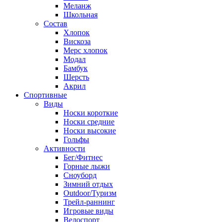
Меланж
Школьная
Состав
Хлопок
Вискоза
Мерс хлопок
Модал
Бамбук
Шерсть
Акрил
Спортивные
Виды
Носки короткие
Носки средние
Носки высокие
Гольфы
Активности
Бег/Фитнес
Горные лыжи
Сноуборд
Зимний отдых
Outdoor/Туризм
Трейл-раннинг
Игровые виды
Велоспорт