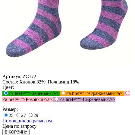
Артикул:
ZC172
Состав:
Хлопок 82%; Полиамид 18%
Цвет:
<a href="">Зеленый</a>
<a href="">Оранжевый</a>
<a href="">Розовый</a>
<a href="">Сиреневый</a>
Размер:
25
27
29
Помощник по размерам
Цена по запросу
В КОРЗИНУ