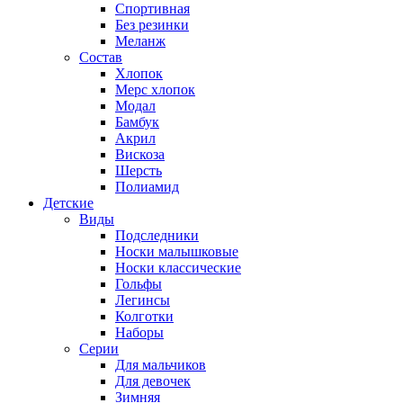
Спортивная
Без резинки
Меланж
Состав
Хлопок
Мерс хлопок
Модал
Бамбук
Акрил
Вискоза
Шерсть
Полиамид
Детские
Виды
Подследники
Носки малышковые
Носки классические
Гольфы
Легинсы
Колготки
Наборы
Серии
Для мальчиков
Для девочек
Зимняя