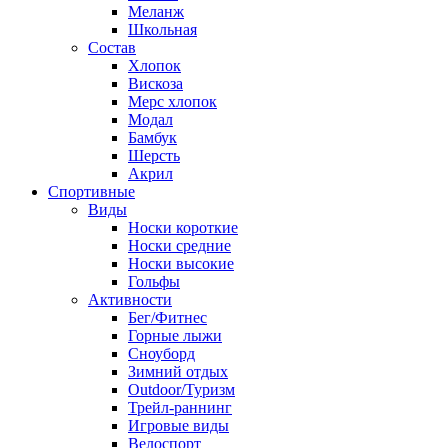
Меланж
Школьная
Состав
Хлопок
Вискоза
Мерс хлопок
Модал
Бамбук
Шерсть
Акрил
Спортивные
Виды
Носки короткие
Носки средние
Носки высокие
Гольфы
Активности
Бег/Фитнес
Горные лыжи
Сноуборд
Зимний отдых
Outdoor/Туризм
Трейл-раннинг
Игровые виды
Велоспорт