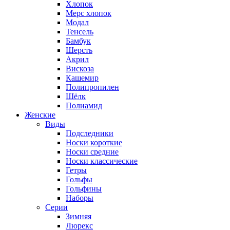
Хлопок
Мерс хлопок
Модал
Тенсель
Бамбук
Шерсть
Акрил
Вискоза
Кашемир
Полипропилен
Шёлк
Полиамид
Женские
Виды
Подследники
Носки короткие
Носки средние
Носки классические
Гетры
Гольфы
Гольфины
Наборы
Серии
Зимняя
Люрекс