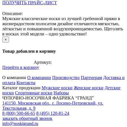
ПОЛУЧИТЬ ПРАЙС-ЛИСТ
Описание:
Мужские классические носки из лучшей гребенной пряжи в
жизнерадостном полосатом дизайне отличаются мягкостью,
лёгкостью и повышенной воздухопроницаемостью. Щеголять
в носках этой модели – одно удовольствие!
×
Товар добавлен в корзину
Артикул:
Перейти в корзину
О компании
О компании
Производство
Партнерам
Доставка и
оплата
Контакты
Каталог продукции
Мужские носки
Женские носки
Детские
носки
Спортивные носки
Наборы
ЧУЛОЧНО-НОСОЧНАЯ ФАБРИКА “ГРАНД”
141150
,
Московская обл.
,
г. Лосино-Петровский
,
ул.
Текстильная, д. 9
8 (800) 500-66-65
8 (495) 120-81-24
заказать обратный звонок
info@noskigrand.ru