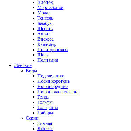
Хлопок
Мерс хлопок
Модал
Тенсель
Бамбук
Шерсть
Акрил
Вискоза
Кашемир
Полипропилен
Шёлк
Полиамид
Женские
Виды
Подследники
Носки короткие
Носки средние
Носки классические
Гетры
Гольфы
Гольфины
Наборы
Серии
Зимняя
Люрекс