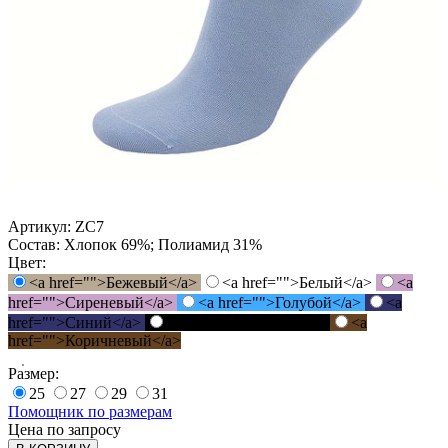
Артикул:
ZC7
Состав:
Хлопок 69%; Полиамид 31%
Цвет:
<a href="">Бежевый</a>
<a href="">Белый</a>
<a
href="">Сиреневый</a>
<a href="">Голубой</a>
<a
href="">Синий</a>
<a href="">Черный</a>
<a
href="">Коричневый</a>
Размер:
25
27
29
31
Помощник по размерам
Цена по запросу