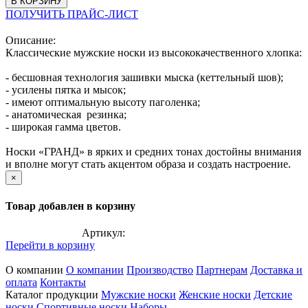
В КОРЗИНУ
ПОЛУЧИТЬ ПРАЙС-ЛИСТ
Описание:
Классические мужские носки из высококачественного хлопка:
- бесшовная технология зашивки мыска (кеттельный шов);
- усилены пятка и мысок;
- имеют оптимальную высоту паголенка;
- анатомическая резинка;
- широкая гамма цветов.
Носки «ГРАНД» в ярких и средних тонах достойны внимания
и вполне могут стать акцентом образа и создать настроение.
×
Товар добавлен в корзину
Артикул:
Перейти в корзину
О компании
О компании
Производство
Партнерам
Доставка и
оплата
Контакты
Каталог продукции
Мужские носки
Женские носки
Детские
носки
Спортивные носки
Наборы