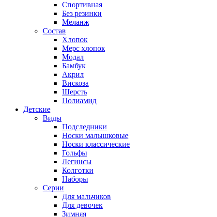
Спортивная
Без резинки
Меланж
Состав
Хлопок
Мерс хлопок
Модал
Бамбук
Акрил
Вискоза
Шерсть
Полиамид
Детские
Виды
Подследники
Носки малышковые
Носки классические
Гольфы
Легинсы
Колготки
Наборы
Серии
Для мальчиков
Для девочек
Зимняя