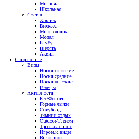
Меланж
Школьная
Состав
Хлопок
Вискоза
Мерс хлопок
Модал
Бамбук
Шерсть
Акрил
Спортивные
Виды
Носки короткие
Носки средние
Носки высокие
Гольфы
Активности
Бег/Фитнес
Горные лыжи
Сноуборд
Зимний отдых
Outdoor/Туризм
Трейл-раннинг
Игровые виды
Велоспорт