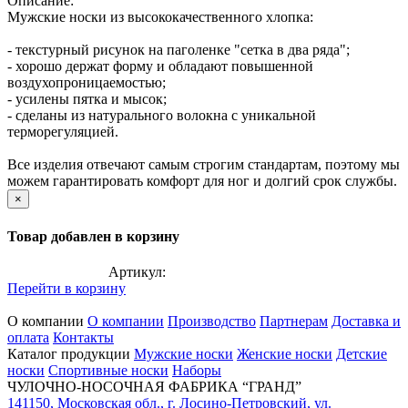
Описание:
Мужские носки из высококачественного хлопка:
- текстурный рисунок на паголенке "сетка в два ряда";
- хорошо держат форму и обладают повышенной
воздухопроницаемостью;
- усилены пятка и мысок;
- сделаны из натурального волокна с уникальной
терморегуляцией.
Все изделия отвечают самым строгим стандартам, поэтому мы
можем гарантировать комфорт для ног и долгий срок службы.
×
Товар добавлен в корзину
Артикул:
Перейти в корзину
О компании
О компании
Производство
Партнерам
Доставка и
оплата
Контакты
Каталог продукции
Мужские носки
Женские носки
Детские
носки
Спортивные носки
Наборы
ЧУЛОЧНО-НОСОЧНАЯ ФАБРИКА “ГРАНД”
141150
,
Московская обл.
,
г. Лосино-Петровский
,
ул.