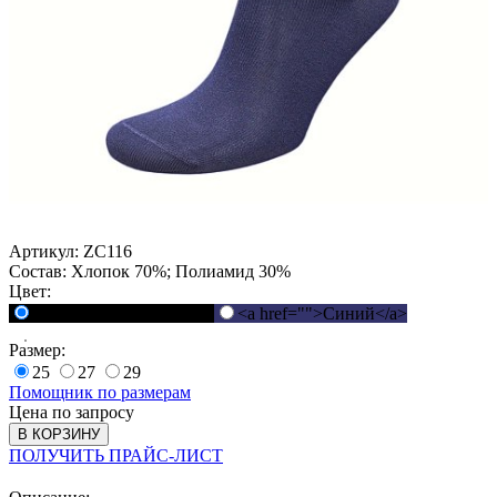
Артикул:
ZC116
Состав:
Хлопок 70%; Полиамид 30%
Цвет:
<a href="">Черный</a>
<a href="">Синий</a>
Размер:
25
27
29
Помощник по размерам
Цена по запросу
В КОРЗИНУ
ПОЛУЧИТЬ ПРАЙС-ЛИСТ