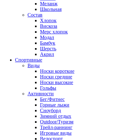
Меланж
Школьная
Состав
Хлопок
Вискоза
Мерс хлопок
Модал
Бамбук
Шерсть
Акрил
Спортивные
Виды
Носки короткие
Носки средние
Носки высокие
Гольфы
Активности
Бег/Фитнес
Горные лыжи
Сноуборд
Зимний отдых
Outdoor/Туризм
Трейл-раннинг
Игровые виды
Велоспорт