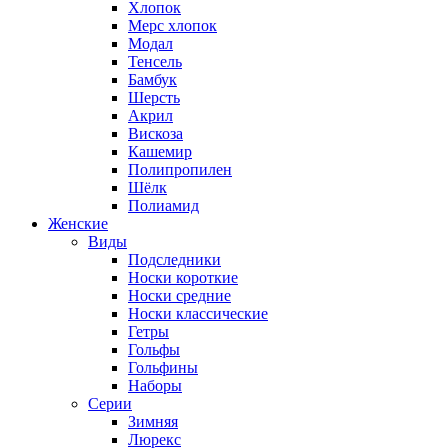
Хлопок
Мерс хлопок
Модал
Тенсель
Бамбук
Шерсть
Акрил
Вискоза
Кашемир
Полипропилен
Шёлк
Полиамид
Женские
Виды
Подследники
Носки короткие
Носки средние
Носки классические
Гетры
Гольфы
Гольфины
Наборы
Серии
Зимняя
Люрекс