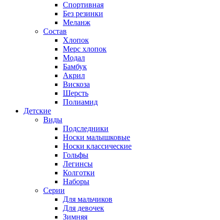
Спортивная
Без резинки
Меланж
Состав
Хлопок
Мерс хлопок
Модал
Бамбук
Акрил
Вискоза
Шерсть
Полиамид
Детские
Виды
Подследники
Носки малышковые
Носки классические
Гольфы
Легинсы
Колготки
Наборы
Серии
Для мальчиков
Для девочек
Зимняя