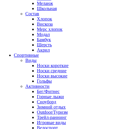
Меланж
Школьная
Состав
Хлопок
Вискоза
Мерс хлопок
Модал
Бамбук
Шерсть
Акрил
Спортивные
Виды
Носки короткие
Носки средние
Носки высокие
Гольфы
Активности
Бег/Фитнес
Горные лыжи
Сноуборд
Зимний отдых
Outdoor/Туризм
Трейл-раннинг
Игровые виды
Велоспорт