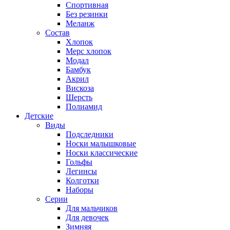
Спортивная
Без резинки
Меланж
Состав
Хлопок
Мерс хлопок
Модал
Бамбук
Акрил
Вискоза
Шерсть
Полиамид
Детские
Виды
Подследники
Носки малышковые
Носки классические
Гольфы
Легинсы
Колготки
Наборы
Серии
Для мальчиков
Для девочек
Зимняя