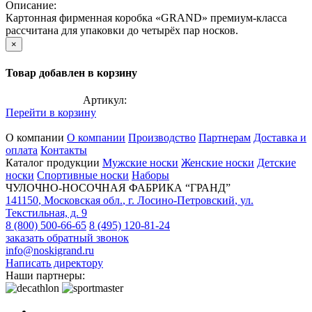
Описание:
Картонная фирменная коробка «GRAND» премиум-класса
рассчитана для упаковки до четырёх пар носков.
×
Товар добавлен в корзину
Артикул:
Перейти в корзину
О компании
О компании
Производство
Партнерам
Доставка и
оплата
Контакты
Каталог продукции
Мужские носки
Женские носки
Детские
носки
Спортивные носки
Наборы
ЧУЛОЧНО-НОСОЧНАЯ ФАБРИКА “ГРАНД”
141150
,
Московская обл.
,
г. Лосино-Петровский
,
ул.
Текстильная, д. 9
8 (800) 500-66-65
8 (495) 120-81-24
заказать обратный звонок
info@noskigrand.ru
Написать директору
Наши партнеры: