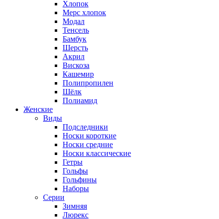
Хлопок
Мерс хлопок
Модал
Тенсель
Бамбук
Шерсть
Акрил
Вискоза
Кашемир
Полипропилен
Шёлк
Полиамид
Женские
Виды
Подследники
Носки короткие
Носки средние
Носки классические
Гетры
Гольфы
Гольфины
Наборы
Серии
Зимняя
Люрекс