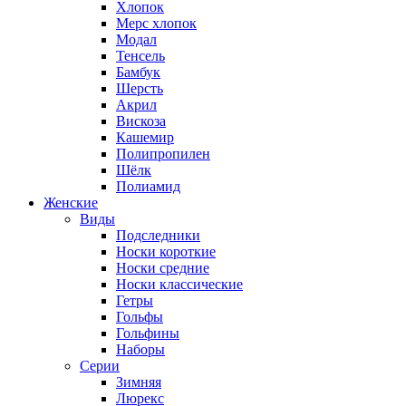
Хлопок
Мерс хлопок
Модал
Тенсель
Бамбук
Шерсть
Акрил
Вискоза
Кашемир
Полипропилен
Шёлк
Полиамид
Женские
Виды
Подследники
Носки короткие
Носки средние
Носки классические
Гетры
Гольфы
Гольфины
Наборы
Серии
Зимняя
Люрекс