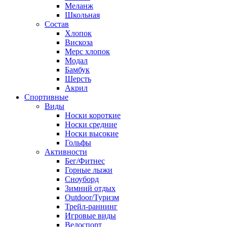
Меланж
Школьная
Состав
Хлопок
Вискоза
Мерс хлопок
Модал
Бамбук
Шерсть
Акрил
Спортивные
Виды
Носки короткие
Носки средние
Носки высокие
Гольфы
Активности
Бег/Фитнес
Горные лыжи
Сноуборд
Зимний отдых
Outdoor/Туризм
Трейл-раннинг
Игровые виды
Велоспорт