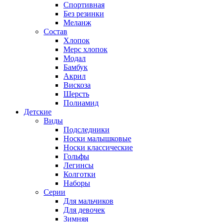
Спортивная
Без резинки
Меланж
Состав
Хлопок
Мерс хлопок
Модал
Бамбук
Акрил
Вискоза
Шерсть
Полиамид
Детские
Виды
Подследники
Носки малышковые
Носки классические
Гольфы
Легинсы
Колготки
Наборы
Серии
Для мальчиков
Для девочек
Зимняя