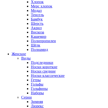
Хлопок
Мерс хлопок
Модал
Тенсель
Бамбук
Шерсть
Акрил
Вискоза
Кашемир
Полипропилен
Шёлк
Полиамид
Женские
Виды
Подследники
Носки короткие
Носки средние
Носки классические
Гетры
Гольфы
Гольфины
Наборы
Серии
Зимняя
Люрекс