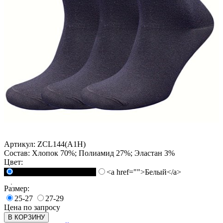
Артикул:
ZCL144(A1H)
Состав:
Хлопок 70%; Полиамид 27%; Эластан 3%
Цвет:
<a href="">Черный</a>
<a href="">Белый</a>
Размер:
25-27
27-29
Цена по запросу
В КОРЗИНУ