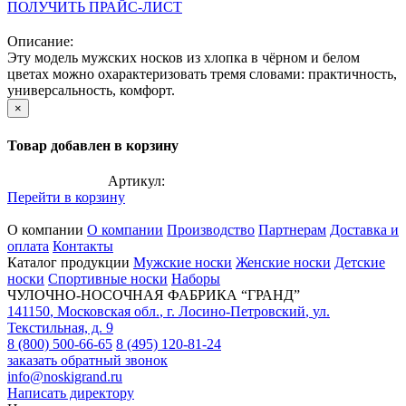
ПОЛУЧИТЬ ПРАЙС-ЛИСТ
Описание:
Эту модель мужских носков из хлопка в чёрном и белом
цветах можно охарактеризовать тремя словами: практичность,
универсальность, комфорт.
×
Товар добавлен в корзину
Артикул:
Перейти в корзину
О компании
О компании
Производство
Партнерам
Доставка и
оплата
Контакты
Каталог продукции
Мужские носки
Женские носки
Детские
носки
Спортивные носки
Наборы
ЧУЛОЧНО-НОСОЧНАЯ ФАБРИКА “ГРАНД”
141150
,
Московская обл.
,
г. Лосино-Петровский
,
ул.
Текстильная, д. 9
8 (800) 500-66-65
8 (495) 120-81-24
заказать обратный звонок
info@noskigrand.ru
Написать директору