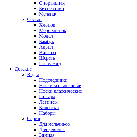
Спортивная
Без резинки
Меланж
Состав
Хлопок
Мерс хлопок
Модал
Бамбук
Акрил
Вискоза
Шерсть
Полиамид
Детские
Виды
Подследники
Носки малышковые
Носки классические
Гольфы
Легинсы
Колготки
Наборы
Серии
Для мальчиков
Для девочек
Зимняя