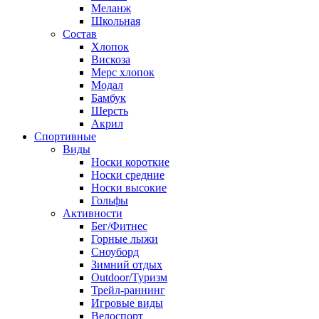
Меланж
Школьная
Состав
Хлопок
Вискоза
Мерс хлопок
Модал
Бамбук
Шерсть
Акрил
Спортивные
Виды
Носки короткие
Носки средние
Носки высокие
Гольфы
Активности
Бег/Фитнес
Горные лыжи
Сноуборд
Зимний отдых
Outdoor/Туризм
Трейл-раннинг
Игровые виды
Велоспорт