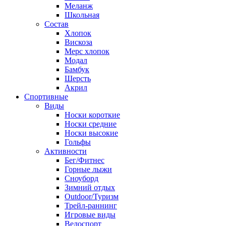
Меланж
Школьная
Состав
Хлопок
Вискоза
Мерс хлопок
Модал
Бамбук
Шерсть
Акрил
Спортивные
Виды
Носки короткие
Носки средние
Носки высокие
Гольфы
Активности
Бег/Фитнес
Горные лыжи
Сноуборд
Зимний отдых
Outdoor/Туризм
Трейл-раннинг
Игровые виды
Велоспорт