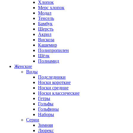
Хлопок
Мерс хлопок
Модал
Тенсель
Бамбук
Шерсть
Акрил
Вискоза
Кашемир
Полипропилен
Шёлк
Полиамид
Женские
Виды
Подследники
Носки короткие
Носки средние
Носки классические
Гетры
Гольфы
Гольфины
Наборы
Серии
Зимняя
Люрекс