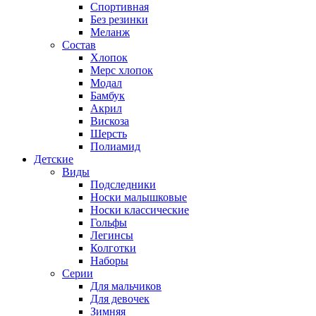
Спортивная
Без резинки
Меланж
Состав
Хлопок
Мерс хлопок
Модал
Бамбук
Акрил
Вискоза
Шерсть
Полиамид
Детские
Виды
Подследники
Носки малышковые
Носки классические
Гольфы
Легинсы
Колготки
Наборы
Серии
Для мальчиков
Для девочек
Зимняя