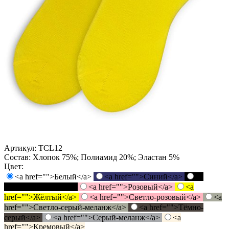
Артикул:
TCL12
Состав:
Хлопок 75%; Полиамид 20%; Эластан 5%
Цвет:
<a href="">Белый</a>
<a href="">Синий</a>
<a
href="">Черный</a>
<a href="">Розовый</a>
<a
href="">Жёлтый</a>
<a href="">Светло-розовый</a>
<a
href="">Светло-серый-меланж</a>
<a href="">Тёмно-
серый</a>
<a href="">Серый-меланж</a>
<a
href="">Кремовый</a>