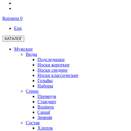
Корзина
0
Eng
КАТАЛОГ
Мужские
Виды
Подследники
Носки короткие
Носки средние
Носки классические
Гольфы
Наборы
Серии
Премиум
Стандарт
Business
Casual
Зимняя
Состав
Хлопок