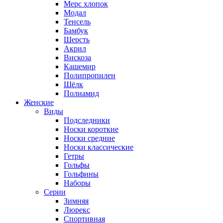
Мерс хлопок
Модал
Тенсель
Бамбук
Шерсть
Акрил
Вискоза
Кашемир
Полипропилен
Шёлк
Полиамид
Женские
Виды
Подследники
Носки короткие
Носки средние
Носки классические
Гетры
Гольфы
Гольфины
Наборы
Серии
Зимняя
Люрекс
Спортивная