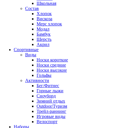
Школьная
Состав
Хлопок
Вискоза
Мерс хлопок
Модал
Бамбук
Шерсть
Акрил
Спортивные
Виды
Носки короткие
Носки средние
Носки высокие
Гольфы
Активности
Бег/Фитнес
Горные лыжи
Сноуборд
Зимний отдых
Outdoor/Туризм
Трейл-раннинг
Игровые виды
Велоспорт
Наборы