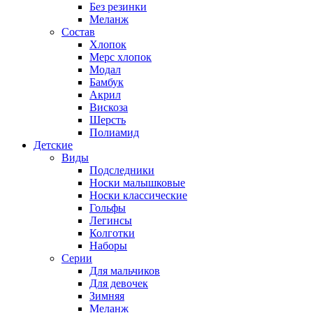
Без резинки
Меланж
Состав
Хлопок
Мерс хлопок
Модал
Бамбук
Акрил
Вискоза
Шерсть
Полиамид
Детские
Виды
Подследники
Носки малышковые
Носки классические
Гольфы
Легинсы
Колготки
Наборы
Серии
Для мальчиков
Для девочек
Зимняя
Меланж