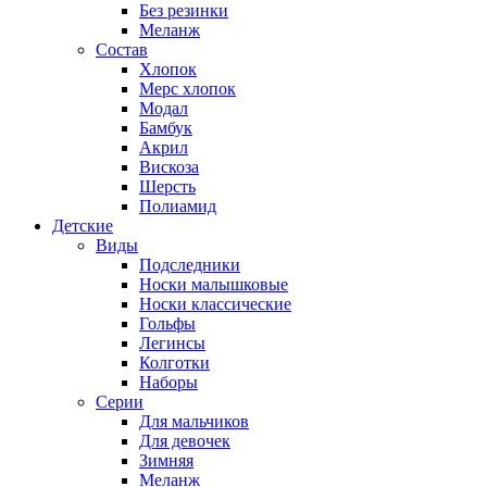
Без резинки
Меланж
Состав
Хлопок
Мерс хлопок
Модал
Бамбук
Акрил
Вискоза
Шерсть
Полиамид
Детские
Виды
Подследники
Носки малышковые
Носки классические
Гольфы
Легинсы
Колготки
Наборы
Серии
Для мальчиков
Для девочек
Зимняя
Меланж