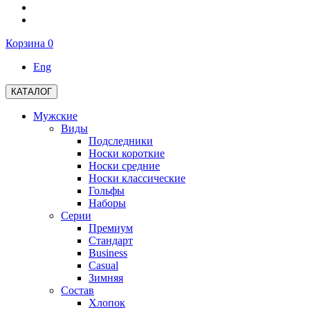
Корзина
0
Eng
КАТАЛОГ
Мужские
Виды
Подследники
Носки короткие
Носки средние
Носки классические
Гольфы
Наборы
Серии
Премиум
Стандарт
Business
Casual
Зимняя
Состав
Хлопок