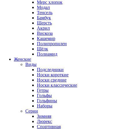
Мерс хлопок
Модал
Тенсель
Бамбук
Шерсть
Акрил
Вискоза
Кашемир
Полипропилен
Шёлк
Полиамид
Женские
Виды
Подследники
Носки короткие
Носки средние
Носки классические
Гетры
Гольфы
Гольфины
Наборы
Серии
Зимняя
Люрекс
Спортивная