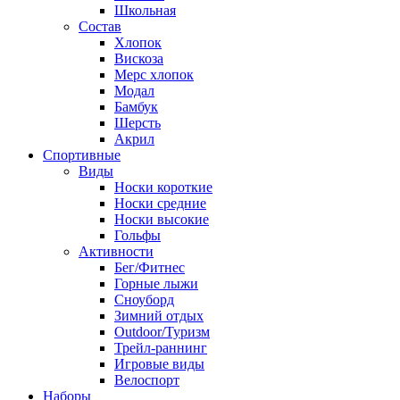
Школьная
Состав
Хлопок
Вискоза
Мерс хлопок
Модал
Бамбук
Шерсть
Акрил
Спортивные
Виды
Носки короткие
Носки средние
Носки высокие
Гольфы
Активности
Бег/Фитнес
Горные лыжи
Сноуборд
Зимний отдых
Outdoor/Туризм
Трейл-раннинг
Игровые виды
Велоспорт
Наборы