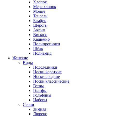
Хлопок
Мерс хлопок
Модал
Тенсель
Бамбук
Шерсть
Акрил
Вискоза
Кашемир
Полипропилен
Шёлк
Полиамид
Женские
Виды
Подследники
Носки короткие
Носки средние
Носки классические
Гетры
Гольфы
Гольфины
Наборы
Серии
Зимняя
Люрекс