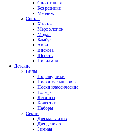
Спортивная
Без резинки
Меланж
Состав
Хлопок
Мерс хлопок
Модал
Бамбук
Акрил
Вискоза
Шерсть
Полиамид
Детские
Виды
Подследники
Носки малышковые
Носки классические
Гольфы
Легинсы
Колготки
Наборы
Серии
Для мальчиков
Для девочек
Зимняя