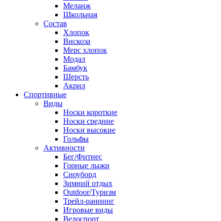
Меланж
Школьная
Состав
Хлопок
Вискоза
Мерс хлопок
Модал
Бамбук
Шерсть
Акрил
Спортивные
Виды
Носки короткие
Носки средние
Носки высокие
Гольфы
Активности
Бег/Фитнес
Горные лыжи
Сноуборд
Зимний отдых
Outdoor/Туризм
Трейл-раннинг
Игровые виды
Велоспорт