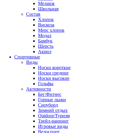
Меланж
Школьная
Состав
Хлопок
Вискоза
Мерс хлопок
Модал
Бамбук
Шерсть
Акрил
Спортивные
Виды
Носки короткие
Носки средние
Носки высокие
Гольфы
Активности
Бег/Фитнес
Горные лыжи
Сноуборд
Зимний отдых
Outdoor/Туризм
Трейл-раннинг
Игровые виды
Велоспорт