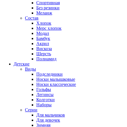
Спортивная
Без резинки
Меланж
Состав
Хлопок
Мерс хлопок
Модал
Бамбук
Акрил
Вискоза
Шерсть
Полиамид
Детские
Виды
Подследники
Носки малышковые
Носки классические
Гольфы
Легинсы
Колготки
Наборы
Серии
Для мальчиков
Для девочек
Зимняя