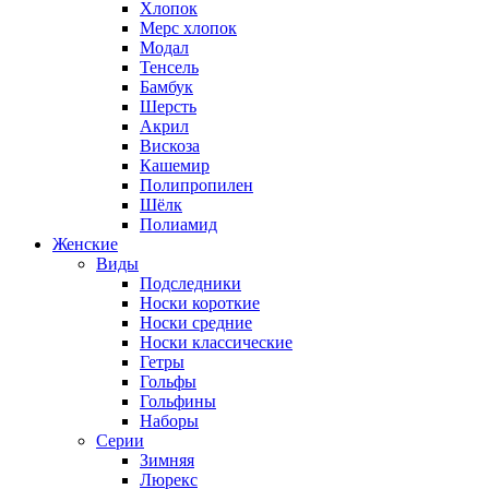
Хлопок
Мерс хлопок
Модал
Тенсель
Бамбук
Шерсть
Акрил
Вискоза
Кашемир
Полипропилен
Шёлк
Полиамид
Женские
Виды
Подследники
Носки короткие
Носки средние
Носки классические
Гетры
Гольфы
Гольфины
Наборы
Серии
Зимняя
Люрекс