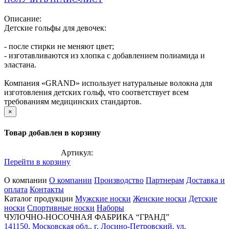
Описание:
Детские гольфы для девочек:
- после стирки не меняют цвет;
- изготавливаются из хлопка с добавлением полиамида и
эластана.
Компания «GRAND» использует натуральные волокна для
изготовления детских гольф, что соответствует всем
требованиям медицинских стандартов.
×
Товар добавлен в корзину
Артикул:
Перейти в корзину
О компании
О компании
Производство
Партнерам
Доставка и
оплата
Контакты
Каталог продукции
Мужские носки
Женские носки
Детские
носки
Спортивные носки
Наборы
ЧУЛОЧНО-НОСОЧНАЯ ФАБРИКА “ГРАНД”
141150
,
Московская обл.
,
г. Лосино-Петровский
,
ул.