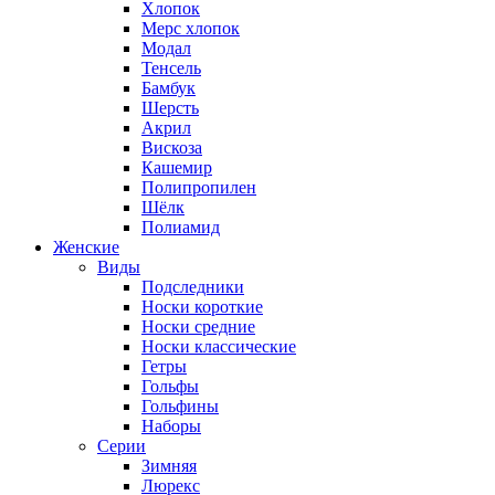
Хлопок
Мерс хлопок
Модал
Тенсель
Бамбук
Шерсть
Акрил
Вискоза
Кашемир
Полипропилен
Шёлк
Полиамид
Женские
Виды
Подследники
Носки короткие
Носки средние
Носки классические
Гетры
Гольфы
Гольфины
Наборы
Серии
Зимняя
Люрекс