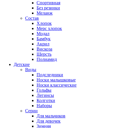
Спортивная
Без резинки
Меланж
Состав
Хлопок
Мерс хлопок
Модал
Бамбук
Акрил
Вискоза
Шерсть
Полиамид
Детские
Виды
Подследники
Носки малышковые
Носки классические
Гольфы
Легинсы
Колготки
Наборы
Серии
Для мальчиков
Для девочек
Зимняя