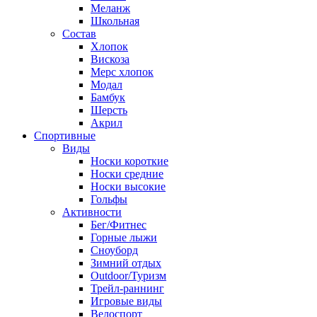
Меланж
Школьная
Состав
Хлопок
Вискоза
Мерс хлопок
Модал
Бамбук
Шерсть
Акрил
Спортивные
Виды
Носки короткие
Носки средние
Носки высокие
Гольфы
Активности
Бег/Фитнес
Горные лыжи
Сноуборд
Зимний отдых
Outdoor/Туризм
Трейл-раннинг
Игровые виды
Велоспорт