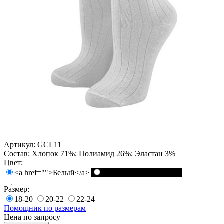
Артикул:
GCL11
Состав:
Хлопок 71%; Полиамид 26%; Эластан 3%
Цвет:
<a href="">Белый</a>
<a href="">Черный</a>
Размер:
18-20
20-22
22-24
Помощник по размерам
Цена по запросу