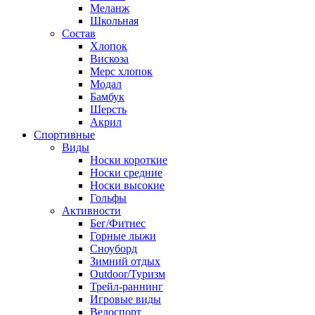
Меланж
Школьная
Состав
Хлопок
Вискоза
Мерс хлопок
Модал
Бамбук
Шерсть
Акрил
Спортивные
Виды
Носки короткие
Носки средние
Носки высокие
Гольфы
Активности
Бег/Фитнес
Горные лыжи
Сноуборд
Зимний отдых
Outdoor/Туризм
Трейл-раннинг
Игровые виды
Велоспорт