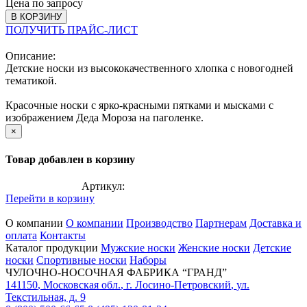
Цена по запросу
В КОРЗИНУ
ПОЛУЧИТЬ ПРАЙС-ЛИСТ
Описание:
Детские носки из высококачественного хлопка с новогодней
тематикой.
Красочные носки с ярко-красными пятками и мысками с
изображением Деда Мороза на паголенке.
×
Товар добавлен в корзину
Артикул:
Перейти в корзину
О компании
О компании
Производство
Партнерам
Доставка и
оплата
Контакты
Каталог продукции
Мужские носки
Женские носки
Детские
носки
Спортивные носки
Наборы
ЧУЛОЧНО-НОСОЧНАЯ ФАБРИКА “ГРАНД”
141150
,
Московская обл.
,
г. Лосино-Петровский
,
ул.
Текстильная, д. 9