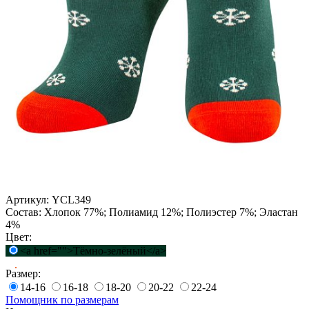
Артикул:
YCL349
Состав:
Хлопок 77%; Полиамид 12%; Полиэстер 7%; Эластан
4%
Цвет:
<a href="">Тёмно-зелёный</a>
Размер:
14-16
16-18
18-20
20-22
22-24
Помощник по размерам