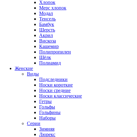
Хлопок
Мерс хлопок
Модал
Тенсель
Бамбук
Шерсть
Акрил
Вискоза
Кашемир
Полипропилен
Шёлк
Полиамид
Женские
Виды
Подследники
Носки короткие
Носки средние
Носки классические
Гетры
Гольфы
Гольфины
Наборы
Серии
Зимняя
Люрекс