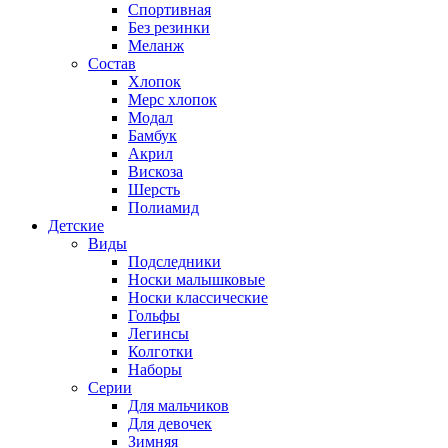
Спортивная
Без резинки
Меланж
Состав
Хлопок
Мерс хлопок
Модал
Бамбук
Акрил
Вискоза
Шерсть
Полиамид
Детские
Виды
Подследники
Носки малышковые
Носки классические
Гольфы
Легинсы
Колготки
Наборы
Серии
Для мальчиков
Для девочек
Зимняя