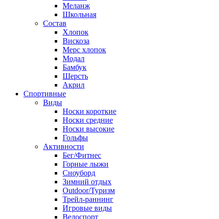
Меланж
Школьная
Состав
Хлопок
Вискоза
Мерс хлопок
Модал
Бамбук
Шерсть
Акрил
Спортивные
Виды
Носки короткие
Носки средние
Носки высокие
Гольфы
Активности
Бег/Фитнес
Горные лыжи
Сноуборд
Зимний отдых
Outdoor/Туризм
Трейл-раннинг
Игровые виды
Велоспорт