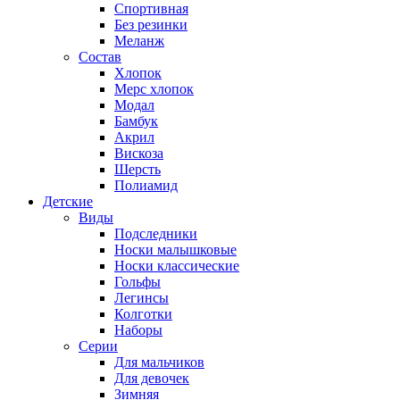
Спортивная
Без резинки
Меланж
Состав
Хлопок
Мерс хлопок
Модал
Бамбук
Акрил
Вискоза
Шерсть
Полиамид
Детские
Виды
Подследники
Носки малышковые
Носки классические
Гольфы
Легинсы
Колготки
Наборы
Серии
Для мальчиков
Для девочек
Зимняя