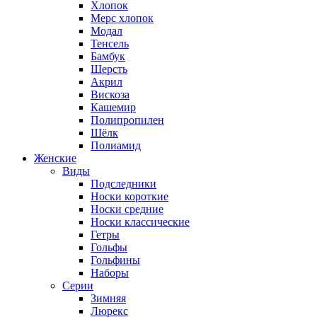
Хлопок
Мерс хлопок
Модал
Тенсель
Бамбук
Шерсть
Акрил
Вискоза
Кашемир
Полипропилен
Шёлк
Полиамид
Женские
Виды
Подследники
Носки короткие
Носки средние
Носки классические
Гетры
Гольфы
Гольфины
Наборы
Серии
Зимняя
Люрекс