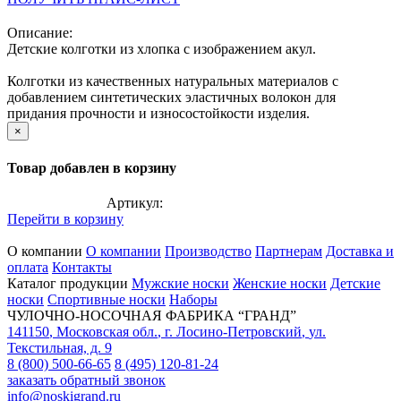
Описание:
Детские колготки из хлопка с изображением акул.
Колготки из качественных натуральных материалов с
добавлением синтетических эластичных волокон для
придания прочности и износостойкости изделия.
×
Товар добавлен в корзину
Артикул:
Перейти в корзину
О компании
О компании
Производство
Партнерам
Доставка и
оплата
Контакты
Каталог продукции
Мужские носки
Женские носки
Детские
носки
Спортивные носки
Наборы
ЧУЛОЧНО-НОСОЧНАЯ ФАБРИКА “ГРАНД”
141150
,
Московская обл.
,
г. Лосино-Петровский
,
ул.
Текстильная, д. 9
8 (800) 500-66-65
8 (495) 120-81-24
заказать обратный звонок
info@noskigrand.ru