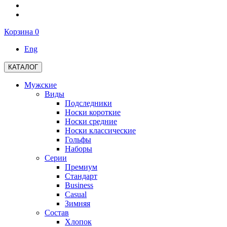
Корзина
0
Eng
КАТАЛОГ
Мужские
Виды
Подследники
Носки короткие
Носки средние
Носки классические
Гольфы
Наборы
Серии
Премиум
Стандарт
Business
Casual
Зимняя
Состав
Хлопок