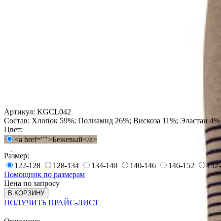
Артикул:
KGCL042
Состав:
Хлопок 59%; Полиамид 26%; Вискоза 11%; Эластан 4%
Цвет:
<a href="">Бежевый</a>
Размер:
122-128
128-134
134-140
140-146
146-152
152
Помощник по размерам
Цена по запросу
В КОРЗИНУ
ПОЛУЧИТЬ ПРАЙС-ЛИСТ