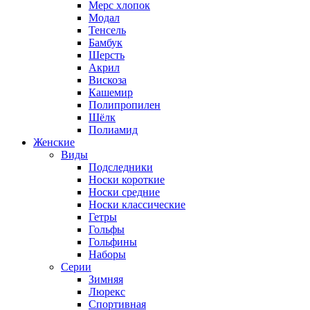
Мерс хлопок
Модал
Тенсель
Бамбук
Шерсть
Акрил
Вискоза
Кашемир
Полипропилен
Шёлк
Полиамид
Женские
Виды
Подследники
Носки короткие
Носки средние
Носки классические
Гетры
Гольфы
Гольфины
Наборы
Серии
Зимняя
Люрекс
Спортивная