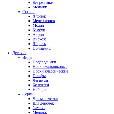
Без резинки
Меланж
Состав
Хлопок
Мерс хлопок
Модал
Бамбук
Акрил
Вискоза
Шерсть
Полиамид
Детские
Виды
Подследники
Носки малышковые
Носки классические
Гольфы
Легинсы
Колготки
Наборы
Серии
Для мальчиков
Для девочек
Зимняя
Меланж