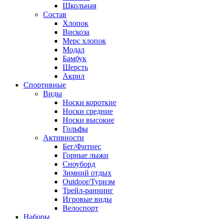
Школьная
Состав
Хлопок
Вискоза
Мерс хлопок
Модал
Бамбук
Шерсть
Акрил
Спортивные
Виды
Носки короткие
Носки средние
Носки высокие
Гольфы
Активности
Бег/Фитнес
Горные лыжи
Сноуборд
Зимний отдых
Outdoor/Туризм
Трейл-раннинг
Игровые виды
Велоспорт
Наборы