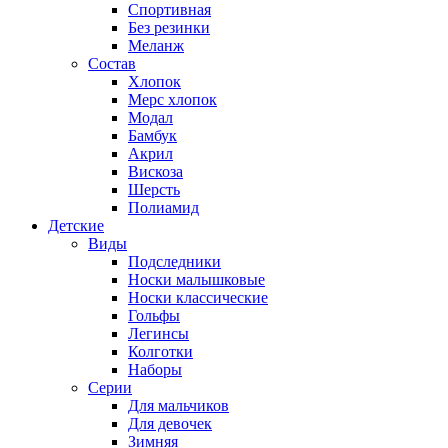
Спортивная
Без резинки
Меланж
Состав
Хлопок
Мерс хлопок
Модал
Бамбук
Акрил
Вискоза
Шерсть
Полиамид
Детские
Виды
Подследники
Носки малышковые
Носки классические
Гольфы
Легинсы
Колготки
Наборы
Серии
Для мальчиков
Для девочек
Зимняя