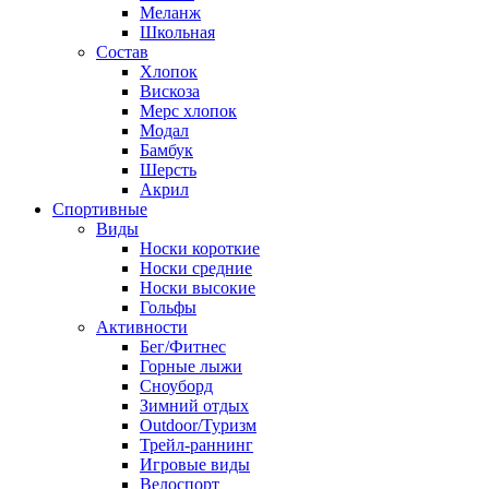
Меланж
Школьная
Состав
Хлопок
Вискоза
Мерс хлопок
Модал
Бамбук
Шерсть
Акрил
Спортивные
Виды
Носки короткие
Носки средние
Носки высокие
Гольфы
Активности
Бег/Фитнес
Горные лыжи
Сноуборд
Зимний отдых
Outdoor/Туризм
Трейл-раннинг
Игровые виды
Велоспорт