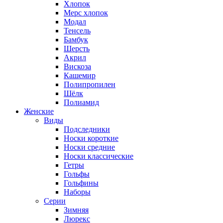
Хлопок
Мерс хлопок
Модал
Тенсель
Бамбук
Шерсть
Акрил
Вискоза
Кашемир
Полипропилен
Шёлк
Полиамид
Женские
Виды
Подследники
Носки короткие
Носки средние
Носки классические
Гетры
Гольфы
Гольфины
Наборы
Серии
Зимняя
Люрекс