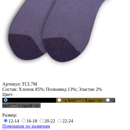
Артикул:
TCL7M
Состав:
Хлопок 85%; Полиамид 13%; Эластан 2%
Цвет:
<a href="">Черный</a>
<a href="">Хаки</a>
<a
href="">Серый</a>
Размер:
12-14
16-18
20-22
22-24
Помощник по размерам