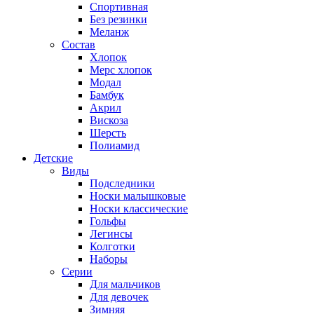
Спортивная
Без резинки
Меланж
Состав
Хлопок
Мерс хлопок
Модал
Бамбук
Акрил
Вискоза
Шерсть
Полиамид
Детские
Виды
Подследники
Носки малышковые
Носки классические
Гольфы
Легинсы
Колготки
Наборы
Серии
Для мальчиков
Для девочек
Зимняя