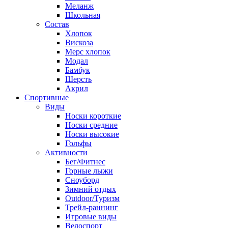
Меланж
Школьная
Состав
Хлопок
Вискоза
Мерс хлопок
Модал
Бамбук
Шерсть
Акрил
Спортивные
Виды
Носки короткие
Носки средние
Носки высокие
Гольфы
Активности
Бег/Фитнес
Горные лыжи
Сноуборд
Зимний отдых
Outdoor/Туризм
Трейл-раннинг
Игровые виды
Велоспорт