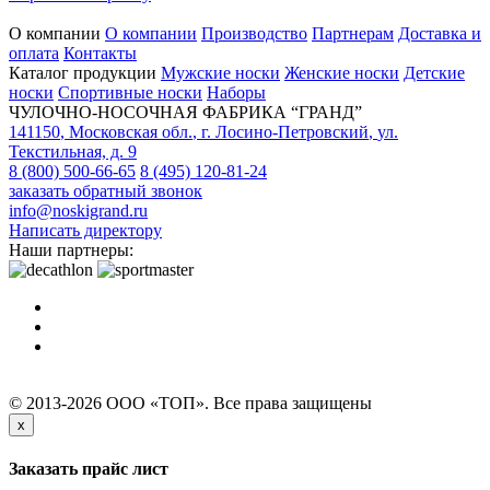
О компании
О компании
Производство
Партнерам
Доставка и
оплата
Контакты
Каталог продукции
Мужские носки
Женские носки
Детские
носки
Спортивные носки
Наборы
ЧУЛОЧНО-НОСОЧНАЯ ФАБРИКА “ГРАНД”
141150
,
Московская обл.
,
г. Лосино-Петровский
,
ул.
Текстильная, д. 9
8 (800) 500-66-65
8 (495) 120-81-24
заказать обратный звонок
info@noskigrand.ru
Написать директору
Наши партнеры:
© 2013-2026 ООО «ТОП». Все права защищены
x
Заказать прайс лист