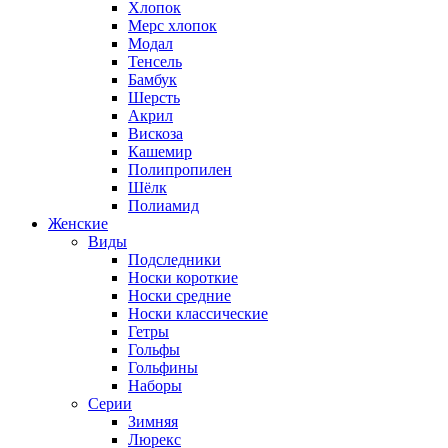
Хлопок
Мерс хлопок
Модал
Тенсель
Бамбук
Шерсть
Акрил
Вискоза
Кашемир
Полипропилен
Шёлк
Полиамид
Женские
Виды
Подследники
Носки короткие
Носки средние
Носки классические
Гетры
Гольфы
Гольфины
Наборы
Серии
Зимняя
Люрекс