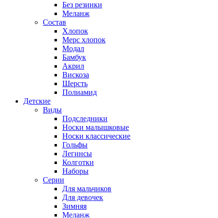
Без резинки
Меланж
Состав
Хлопок
Мерс хлопок
Модал
Бамбук
Акрил
Вискоза
Шерсть
Полиамид
Детские
Виды
Подследники
Носки малышковые
Носки классические
Гольфы
Легинсы
Колготки
Наборы
Серии
Для мальчиков
Для девочек
Зимняя
Меланж