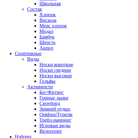
Школьная
Состав
Хлопок
Вискоза
Мерс хлопок
Модал
Бамбук
Шерсть
Акрил
Спортивные
Виды
Носки короткие
Носки средние
Носки высокие
Гольфы
Активности
Бег/Фитнес
Горные лыжи
Сноуборд
Зимний отдых
Outdoor/Туризм
Трейл-раннинг
Игровые виды
Велоспорт
Наборы