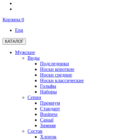
Корзина
0
Eng
КАТАЛОГ
Мужские
Виды
Подследники
Носки короткие
Носки средние
Носки классические
Гольфы
Наборы
Серии
Премиум
Стандарт
Business
Casual
Зимняя
Состав
Хлопок