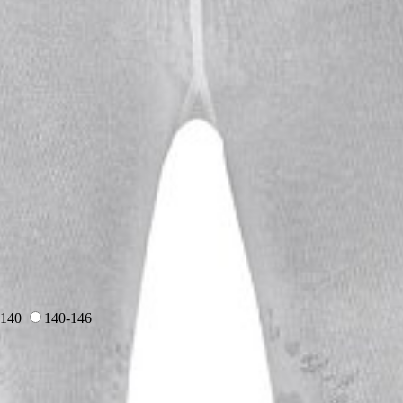
-140
140-146