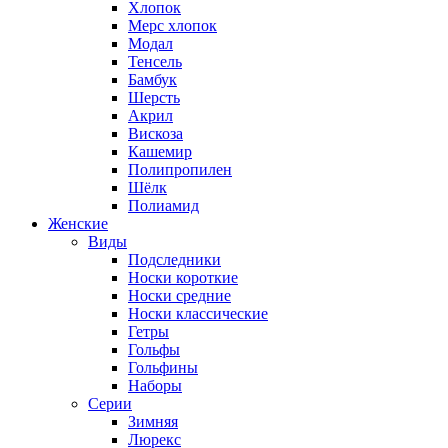
Хлопок
Мерс хлопок
Модал
Тенсель
Бамбук
Шерсть
Акрил
Вискоза
Кашемир
Полипропилен
Шёлк
Полиамид
Женские
Виды
Подследники
Носки короткие
Носки средние
Носки классические
Гетры
Гольфы
Гольфины
Наборы
Серии
Зимняя
Люрекс