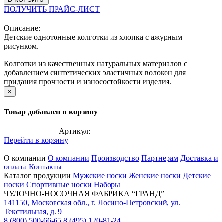
ПОЛУЧИТЬ ПРАЙС-ЛИСТ
Описание:
Детские однотонные колготки из хлопка с ажурным
рисунком.
Колготки из качественных натуральных материалов с
добавлением синтетических эластичных волокон для
придания прочности и износостойкости изделия.
×
Товар добавлен в корзину
Артикул:
Перейти в корзину
О компании
О компании
Производство
Партнерам
Доставка и
оплата
Контакты
Каталог продукции
Мужские носки
Женские носки
Детские
носки
Спортивные носки
Наборы
ЧУЛОЧНО-НОСОЧНАЯ ФАБРИКА “ГРАНД”
141150
,
Московская обл.
,
г. Лосино-Петровский
,
ул.
Текстильная, д. 9
8 (800) 500-66-65
8 (495) 120-81-24