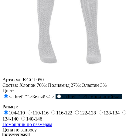
Артикул:
KGCL050
Состав:
Хлопок 70%; Полиамид 27%; Эластан 3%
Цвет:
<a href="">Белый</a>
<a href="">Тёмно-синий</a>
Размер:
104-110
110-116
116-122
122-128
128-134
134-140
140-146
Помощник по размерам
Цена по запросу
В КОРЗИНУ