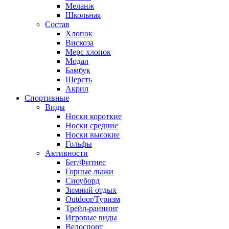
Меланж
Школьная
Состав
Хлопок
Вискоза
Мерс хлопок
Модал
Бамбук
Шерсть
Акрил
Спортивные
Виды
Носки короткие
Носки средние
Носки высокие
Гольфы
Активности
Бег/Фитнес
Горные лыжи
Сноуборд
Зимний отдых
Outdoor/Туризм
Трейл-раннинг
Игровые виды
Велоспорт