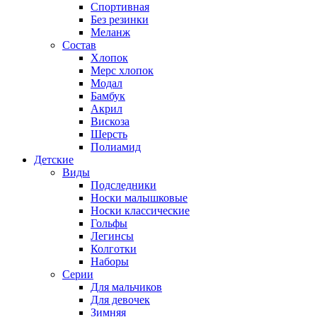
Спортивная
Без резинки
Меланж
Состав
Хлопок
Мерс хлопок
Модал
Бамбук
Акрил
Вискоза
Шерсть
Полиамид
Детские
Виды
Подследники
Носки малышковые
Носки классические
Гольфы
Легинсы
Колготки
Наборы
Серии
Для мальчиков
Для девочек
Зимняя