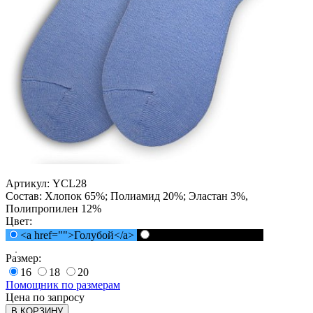
Артикул:
YCL28
Состав:
Хлопок 65%; Полиамид 20%; Эластан 3%,
Полипропилен 12%
Цвет:
<a href="">Голубой</a>
<a href="">Черный</a>
Размер:
16
18
20
Помощник по размерам
Цена по запросу
В КОРЗИНУ