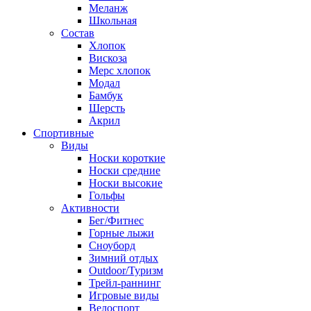
Меланж
Школьная
Состав
Хлопок
Вискоза
Мерс хлопок
Модал
Бамбук
Шерсть
Акрил
Спортивные
Виды
Носки короткие
Носки средние
Носки высокие
Гольфы
Активности
Бег/Фитнес
Горные лыжи
Сноуборд
Зимний отдых
Outdoor/Туризм
Трейл-раннинг
Игровые виды
Велоспорт