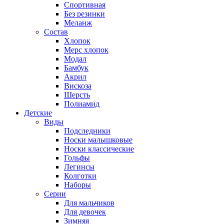
Спортивная
Без резинки
Меланж
Состав
Хлопок
Мерс хлопок
Модал
Бамбук
Акрил
Вискоза
Шерсть
Полиамид
Детские
Виды
Подследники
Носки малышковые
Носки классические
Гольфы
Легинсы
Колготки
Наборы
Серии
Для мальчиков
Для девочек
Зимняя