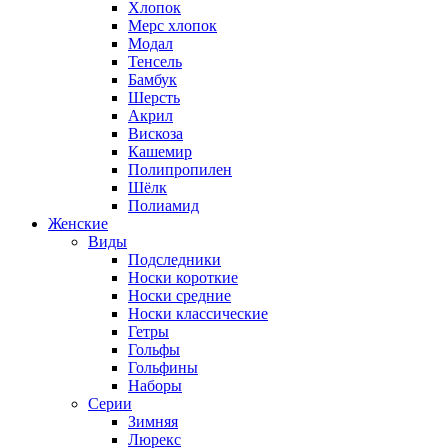
Хлопок
Мерс хлопок
Модал
Тенсель
Бамбук
Шерсть
Акрил
Вискоза
Кашемир
Полипропилен
Шёлк
Полиамид
Женские
Виды
Подследники
Носки короткие
Носки средние
Носки классические
Гетры
Гольфы
Гольфины
Наборы
Серии
Зимняя
Люрекс