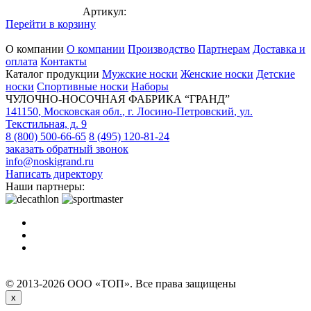
Артикул:
Перейти в корзину
О компании
О компании
Производство
Партнерам
Доставка и
оплата
Контакты
Каталог продукции
Мужские носки
Женские носки
Детские
носки
Спортивные носки
Наборы
ЧУЛОЧНО-НОСОЧНАЯ ФАБРИКА “ГРАНД”
141150
,
Московская обл.
,
г. Лосино-Петровский
,
ул.
Текстильная, д. 9
8 (800) 500-66-65
8 (495) 120-81-24
заказать обратный звонок
info@noskigrand.ru
Написать директору
Наши партнеры:
© 2013-2026 ООО «ТОП». Все права защищены
x