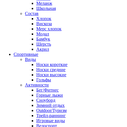
Меланж
Школьная
Состав
Хлопок
Вискоза
Мерс хлопок
Модал
Бамбук
Шерсть
Акрил
Спортивные
Виды
Носки короткие
Носки средние
Носки высокие
Гольфы
Активности
Бег/Фитнес
Горные лыжи
Сноуборд
Зимний отдых
Outdoor/Туризм
Трейл-раннинг
Игровые виды
Велоспорт