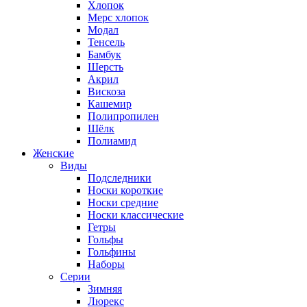
Хлопок
Мерс хлопок
Модал
Тенсель
Бамбук
Шерсть
Акрил
Вискоза
Кашемир
Полипропилен
Шёлк
Полиамид
Женские
Виды
Подследники
Носки короткие
Носки средние
Носки классические
Гетры
Гольфы
Гольфины
Наборы
Серии
Зимняя
Люрекс