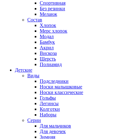
Спортивная
Без резинки
Меланж
Состав
Хлопок
Мерс хлопок
Модал
Бамбук
Акрил
Вискоза
Шерсть
Полиамид
Детские
Виды
Подследники
Носки малышковые
Носки классические
Гольфы
Легинсы
Колготки
Наборы
Серии
Для мальчиков
Для девочек
Зимняя