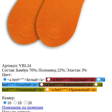
Артикул:
YBL24
Состав:
Бамбук 70%; Полиамид 22%; Эластан 3%
Цвет:
<a href="">Белый</a>
<a href="">Бордовый</a>
<a
href="">Голубой</a>
<a href="">Коричневый</a>
<a
href="">Оливковый</a>
<a href="">Оранжевый</a>
Размер:
16
18
20
Помощник по размерам
Цена по запросу