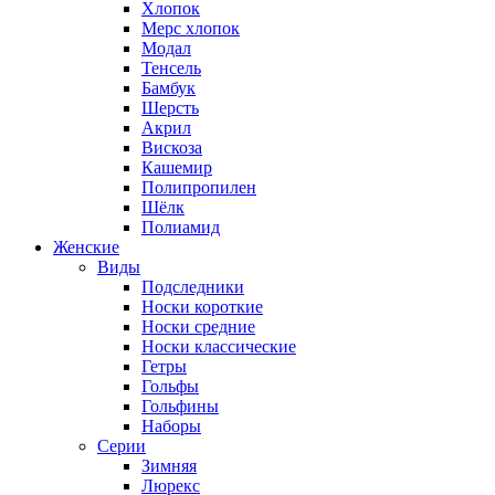
Хлопок
Мерс хлопок
Модал
Тенсель
Бамбук
Шерсть
Акрил
Вискоза
Кашемир
Полипропилен
Шёлк
Полиамид
Женские
Виды
Подследники
Носки короткие
Носки средние
Носки классические
Гетры
Гольфы
Гольфины
Наборы
Серии
Зимняя
Люрекс