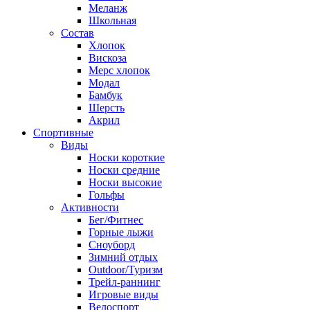
Меланж
Школьная
Состав
Хлопок
Вискоза
Мерс хлопок
Модал
Бамбук
Шерсть
Акрил
Спортивные
Виды
Носки короткие
Носки средние
Носки высокие
Гольфы
Активности
Бег/Фитнес
Горные лыжи
Сноуборд
Зимний отдых
Outdoor/Туризм
Трейл-раннинг
Игровые виды
Велоспорт