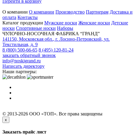
Перейти в корзину
О компании
О компании
Производство
Партнерам
Доставка и
оплата
Контакты
Каталог продукции
Мужские носки
Женские носки
Детские
носки
Спортивные носки
Наборы
ЧУЛОЧНО-НОСОЧНАЯ ФАБРИКА “ГРАНД”
141150
,
Московская обл.
,
г. Лосино-Петровский
,
ул.
Текстильная, д. 9
8 (800) 500-66-65
8 (495) 120-81-24
заказать обратный звонок
info@noskigrand.ru
Написать директору
Наши партнеры:
© 2013-2026 ООО «ТОП». Все права защищены
x
Заказать прайс лист