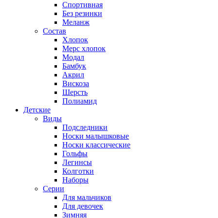
Спортивная
Без резинки
Меланж
Состав
Хлопок
Мерс хлопок
Модал
Бамбук
Акрил
Вискоза
Шерсть
Полиамид
Детские
Виды
Подследники
Носки малышковые
Носки классические
Гольфы
Легинсы
Колготки
Наборы
Серии
Для мальчиков
Для девочек
Зимняя