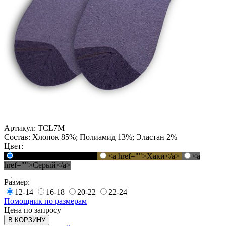
Артикул:
TCL7M
Состав:
Хлопок 85%; Полиамид 13%; Эластан 2%
Цвет:
<a href="">Черный</a>
<a href="">Хаки</a>
<a
href="">Серый</a>
Размер:
12-14
16-18
20-22
22-24
Помощник по размерам
Цена по запросу
В КОРЗИНУ