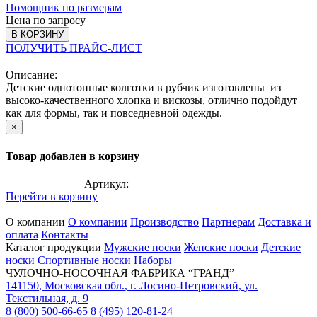
Помощник по размерам
Цена по запросу
В КОРЗИНУ
ПОЛУЧИТЬ ПРАЙС-ЛИСТ
Описание:
Детские однотонные колготки в рубчик изготовлены из
высоко-качественного хлопка и вискозы, отлично подойдут
как для формы, так и повседневной одежды.
×
Товар добавлен в корзину
Артикул:
Перейти в корзину
О компании
О компании
Производство
Партнерам
Доставка и
оплата
Контакты
Каталог продукции
Мужские носки
Женские носки
Детские
носки
Спортивные носки
Наборы
ЧУЛОЧНО-НОСОЧНАЯ ФАБРИКА “ГРАНД”
141150
,
Московская обл.
,
г. Лосино-Петровский
,
ул.
Текстильная, д. 9
8 (800) 500-66-65
8 (495) 120-81-24