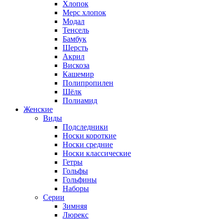
Хлопок
Мерс хлопок
Модал
Тенсель
Бамбук
Шерсть
Акрил
Вискоза
Кашемир
Полипропилен
Шёлк
Полиамид
Женские
Виды
Подследники
Носки короткие
Носки средние
Носки классические
Гетры
Гольфы
Гольфины
Наборы
Серии
Зимняя
Люрекс