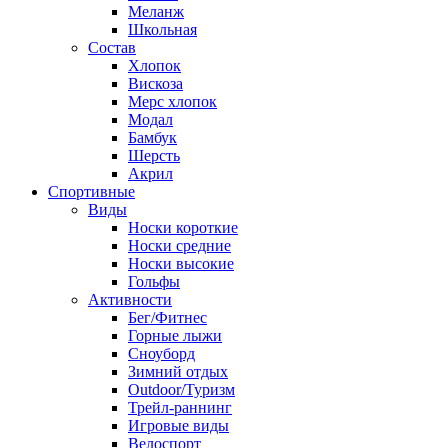
Меланж
Школьная
Состав
Хлопок
Вискоза
Мерс хлопок
Модал
Бамбук
Шерсть
Акрил
Спортивные
Виды
Носки короткие
Носки средние
Носки высокие
Гольфы
Активности
Бег/Фитнес
Горные лыжи
Сноуборд
Зимний отдых
Outdoor/Туризм
Трейл-раннинг
Игровые виды
Велоспорт