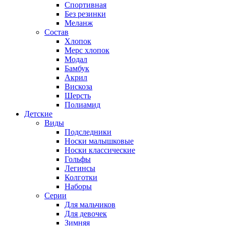
Спортивная
Без резинки
Меланж
Состав
Хлопок
Мерс хлопок
Модал
Бамбук
Акрил
Вискоза
Шерсть
Полиамид
Детские
Виды
Подследники
Носки малышковые
Носки классические
Гольфы
Легинсы
Колготки
Наборы
Серии
Для мальчиков
Для девочек
Зимняя