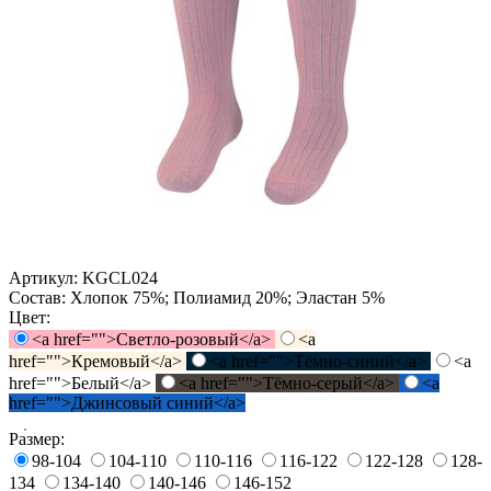
Артикул:
KGCL024
Состав:
Хлопок 75%; Полиамид 20%; Эластан 5%
Цвет:
<a href="">Светло-розовый</a>
<a
href="">Кремовый</a>
<a href="">Тёмно-синий</a>
<a
href="">Белый</a>
<a href="">Тёмно-серый</a>
<a
href="">Джинсовый синий</a>
Размер:
98-104
104-110
110-116
116-122
122-128
128-
134
134-140
140-146
146-152