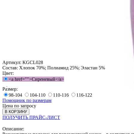
Артикул:
KGCL028
Состав:
Хлопок 70%; Полиамид 25%; Эластан 5%
Цвет:
<a href="">Сиреневый</a>
Размер:
98-104
104-110
110-116
116-122
Помощник по размерам
Цена по запросу
В КОРЗИНУ
ПОЛУЧИТЬ ПРАЙС-ЛИСТ
Описание: