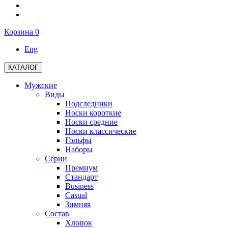
Корзина
0
Eng
КАТАЛОГ
Мужские
Виды
Подследники
Носки короткие
Носки средние
Носки классические
Гольфы
Наборы
Серии
Премиум
Стандарт
Business
Casual
Зимняя
Состав
Хлопок