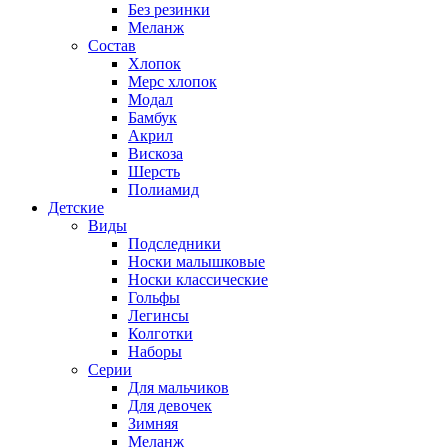
Без резинки
Меланж
Состав
Хлопок
Мерс хлопок
Модал
Бамбук
Акрил
Вискоза
Шерсть
Полиамид
Детские
Виды
Подследники
Носки малышковые
Носки классические
Гольфы
Легинсы
Колготки
Наборы
Серии
Для мальчиков
Для девочек
Зимняя
Меланж