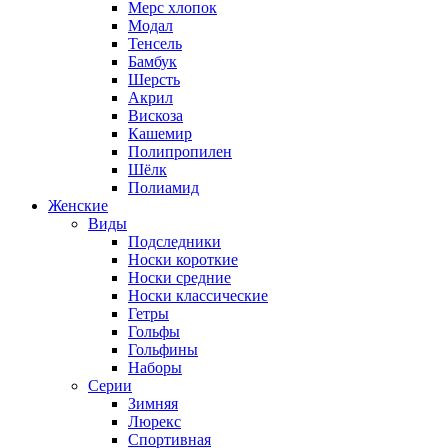
Мерс хлопок
Модал
Тенсель
Бамбук
Шерсть
Акрил
Вискоза
Кашемир
Полипропилен
Шёлк
Полиамид
Женские
Виды
Подследники
Носки короткие
Носки средние
Носки классические
Гетры
Гольфы
Гольфины
Наборы
Серии
Зимняя
Люрекс
Спортивная