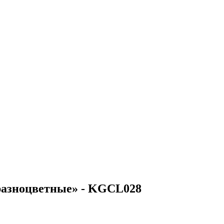
 разноцветные» - KGCL028