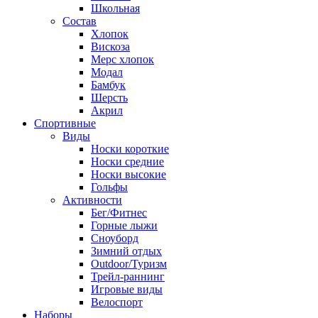
Школьная
Состав
Хлопок
Вискоза
Мерс хлопок
Модал
Бамбук
Шерсть
Акрил
Спортивные
Виды
Носки короткие
Носки средние
Носки высокие
Гольфы
Активности
Бег/Фитнес
Горные лыжи
Сноуборд
Зимний отдых
Outdoor/Туризм
Трейл-раннинг
Игровые виды
Велоспорт
Наборы